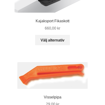
Kajaksport Fikaskott
660,00
kr
Den
Välj alternativ
här
produkten
har
flera
varianter.
De
olika
alternativen
kan
väljas
Visselpipa
på
29,00
kr