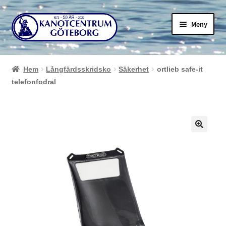
Hoppa
Hoppa
Meny
till
till
navigering
innehåll
Hem
Långfärdsskridsko
Säkerhet
ortlieb safe-it
telefonfodral