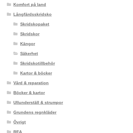
Komfort på land
Långfärdsskridsko
Skridskopaket
Skridskor
Kängor
Säkerhet
Skridskotillbehör
Kartor & böcker
Vård & reparation
Böcker & kartor
Ullunderställ & strumpor
Grundens regnkläder
Övrigt
REA