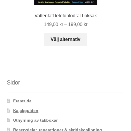
Vattentätt telefonfodral Loksak
Prisintervall:
149,00
kr
–
199,00
kr
149,00 kr
Den
till
Välj alternativ
här
199,00 kr
produkten
har
flera
varianter.
De
Sidor
olika
alternativen
Framsida
kan
väljas
Kajakguiden
på
Uthyrning av takboxar
produktsidan
Reservdelar, reparationer & skridskoslipning