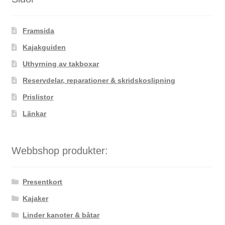
olika
alternativen
Framsida
kan
väljas
Kajakguiden
på
Uthyrning av takboxar
produktsidan
Reservdelar, reparationer & skridskoslipning
Prislistor
Länkar
Webbshop produkter:
Presentkort
Kajaker
Linder kanoter & båtar