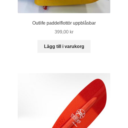
kan
väljas
på
Outlife paddelflottör uppblåsbar
produktsidan
399,00
kr
Lägg till i varukorg