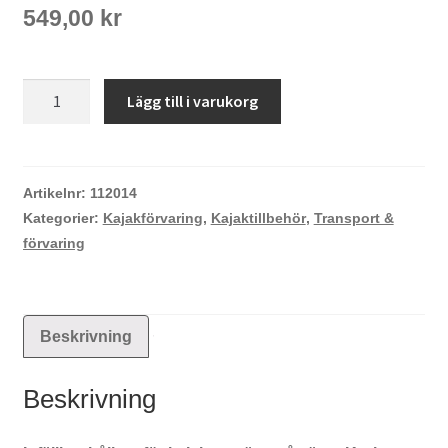
549,00
kr
Outlife
Lägg till i varukorg
vägghållare
för
kajak
XL
Artikelnr:
112014
mängd
Kategorier:
Kajakförvaring
,
Kajaktillbehör
,
Transport &
förvaring
Beskrivning
Beskrivning