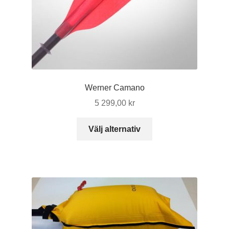
Werner Camano
5 299,00
kr
Den
Välj alternativ
här
produkten
har
flera
varianter.
De
olika
alternativen