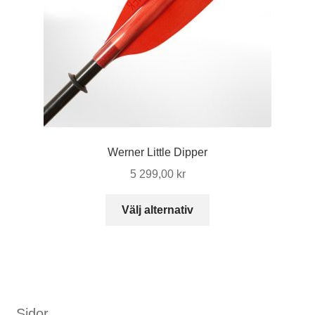
Werner Little Dipper
5 299,00
kr
Den
Välj alternativ
här
produkten
har
flera
varianter.
De
Sidor