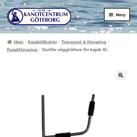
Hoppa
Hoppa
Meny
till
till
navigering
innehåll
Hem
Kajaktillbehör
Transport & förvaring
Kajakförvaring
Outlife vägghållare för kajak XL