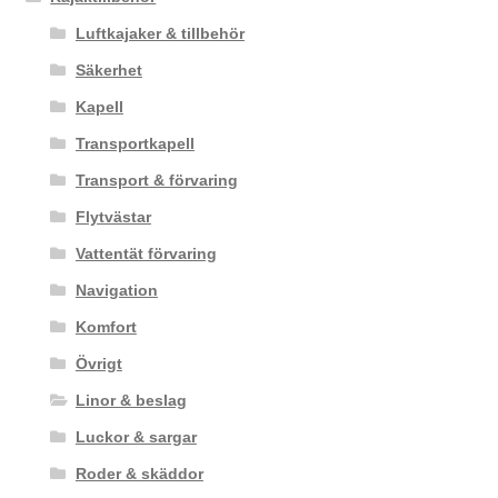
Luftkajaker & tillbehör
Säkerhet
Kapell
Transportkapell
Transport & förvaring
Flytvästar
Vattentät förvaring
Navigation
Komfort
Övrigt
Linor & beslag
Luckor & sargar
Roder & skäddor