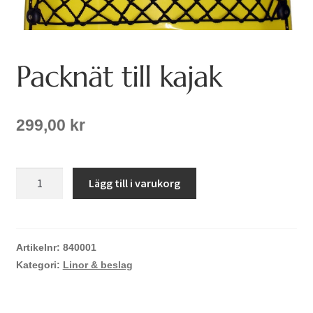
Packnät till kajak
299,00
kr
Packnät
Lägg till i varukorg
till
kajak
mängd
Artikelnr:
840001
Kategori:
Linor & beslag