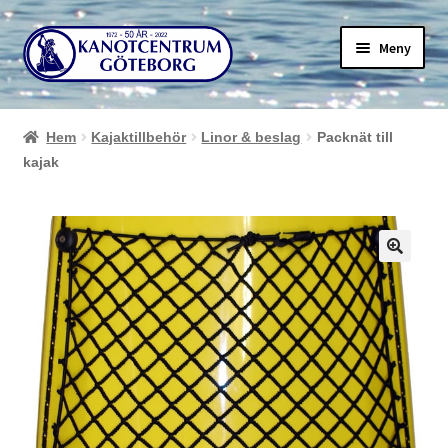
Hoppa
Hoppa
Meny
till
till
navigering
innehåll
Hem
Kajaktillbehör
Linor & beslag
Packnät till
kajak