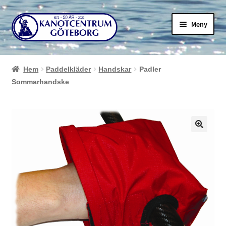
Hoppa
Hoppa
Meny
till
till
navigering
innehåll
Hem
Paddelkläder
Handskar
Padler
Sommarhandske