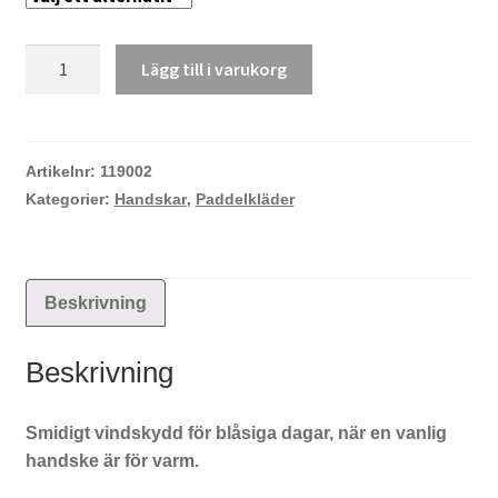
Padler
Lägg till i varukorg
Sommarhandske
mängd
Artikelnr:
119002
Kategorier:
Handskar
,
Paddelkläder
Beskrivning
Beskrivning
Smidigt vindskydd för blåsiga dagar, när en vanlig
handske är för varm.