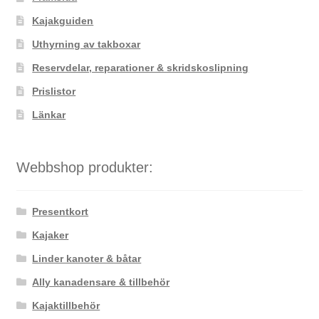
väljas
Kajakguiden
på
Uthyrning av takboxar
produktsidan
Reservdelar, reparationer & skridskoslipning
Prislistor
Länkar
Webbshop produkter:
Presentkort
Kajaker
Linder kanoter & båtar
Ally kanadensare & tillbehör
Kajaktillbehör