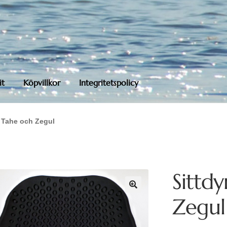
it
Köpvillkor
Integritetspolicy
 Tahe och Zegul
Sittd
Zegul