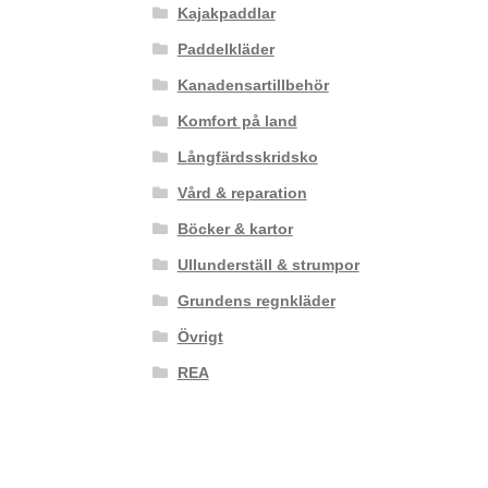
Kajakpaddlar
Paddelkläder
Kanadensartillbehör
Komfort på land
Långfärdsskridsko
Vård & reparation
Böcker & kartor
Ullunderställ & strumpor
Grundens regnkläder
Övrigt
REA