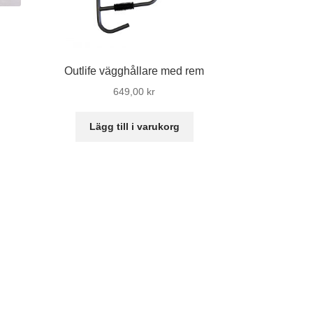
isintervall:
50,00 kr
Outlife vägghållare med rem
n
l
649,00
kr
r
odukten
60,00 kr
Lägg till i varukorg
r
ra
ianter.
ka
ternativen
n
ljas
oduktsidan