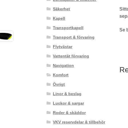
Säkerhet
Sitt
sepa
Kapell
Transportkapell
Se b
Transport & förvaring
Flytvästar
Vattentät förvaring
Navigation
Re
Komfort
Övrigt
Linor & beslag
Luckor & sargar
Roder & skäddor
VKV reservdelar & tillbehör