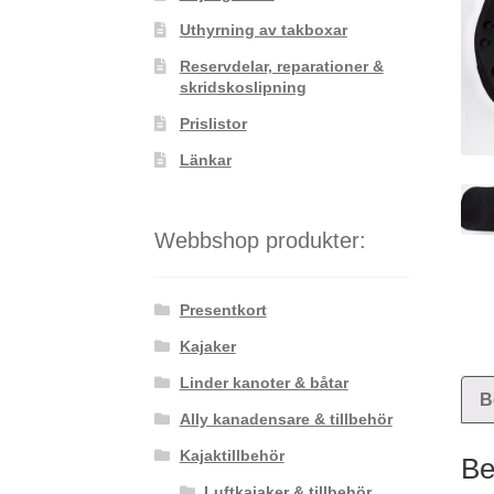
Uthyrning av takboxar
Reservdelar, reparationer &
skridskoslipning
Prislistor
Länkar
Webbshop produkter:
Presentkort
Kajaker
Linder kanoter & båtar
B
Ally kanadensare & tillbehör
Kajaktillbehör
Be
Luftkajaker & tillbehör