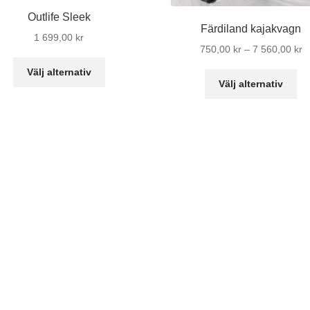
Outlife Sleek
Färdiland kajakvagn
1 699,00
kr
Pr
750,00
kr
–
7 560,00
kr
Den
7
Välj alternativ
De
här
til
Välj alternativ
hä
produkten
7
pr
har
5
ha
flera
fle
varianter.
var
De
De
olika
oli
alternativen
al
kan
ka
väljas
vä
på
på
produktsidan
pr