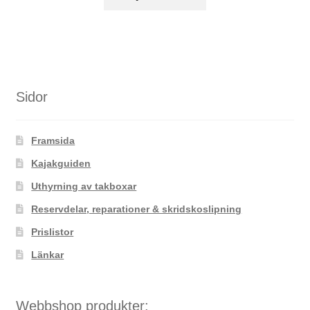
här
produkten
har
flera
varianter.
De
Sidor
olika
alternativen
Framsida
kan
väljas
Kajakguiden
på
Uthyrning av takboxar
produktsidan
Reservdelar, reparationer & skridskoslipning
Prislistor
Länkar
Webbshop produkter: