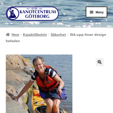
Hoppa
Hoppa
Meny
till
till
navigering
innehåll
Hem
Kajaktillbehör
Säkerhet
Stå-upp-linan design
farleden