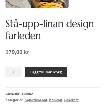
Stå-upp-linan design
farleden
179,00
kr
Stå-
Lägg till i varukorg
upp-
linan
design
farleden
Artikelnr:
145002
mängd
Kategorier:
Kajaktillbehör
,
Komfort
,
Säkerhet