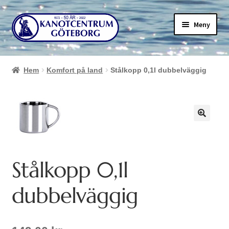
Hoppa
Hoppa
Meny
till
till
navigering
innehåll
Hem
Komfort på land
Stålkopp 0,1l dubbelväggig
Stålkopp 0,1l
dubbelväggig