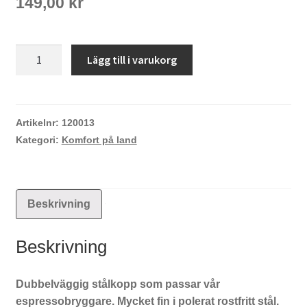
149,00
kr
Stålkopp
Lägg till i varukorg
0,1l
dubbelväggig
mängd
Artikelnr:
120013
Kategori:
Komfort på land
Beskrivning
Beskrivning
Dubbelväggig stålkopp som passar vår
espressobryggare. Mycket fin i polerat rostfritt stål.