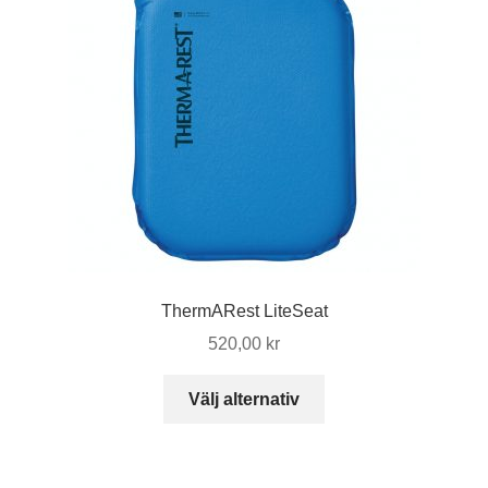
ThermARest LiteSeat
520,00
kr
Den
Välj alternativ
här
produkten
har