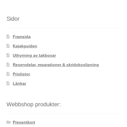
flera
varianter.
De
Sidor
olika
alternativen
Framsida
kan
väljas
Kajakguiden
på
Uthyrning av takboxar
produktsidan
Reservdelar, reparationer & skridskoslipning
Prislistor
Länkar
Webbshop produkter:
Presentkort