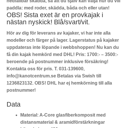
nedfällbar skädda, så att du själv kan välja hur du vill
paddla: med roder, skädda, båda och eller utan!
OBS! Sista exet är en provkajak i
nästan nyskick! Blå/svart/vit.
Hör av dig för leverans av kajaker, vi har inte alla
modeller och färger på lager. Lagerstatus på kajaker
uppdateras inte löpande i webbshoppen! Nu kan du
få din kajak hemkörd med DHL! Pris: 1700:- – 3500:-
beroende på postnummer inklusive försäkring!
Kontakta oss för pris. T. 031-139600,
info@kanotcentrum.se Betalas via Swish till
1236823132. OBS! DHL har ej hemkörning till alla
postnummer!
Data
Material: A-Core glasfiberkomposit med
distansmaterial & aramidförstärkningar