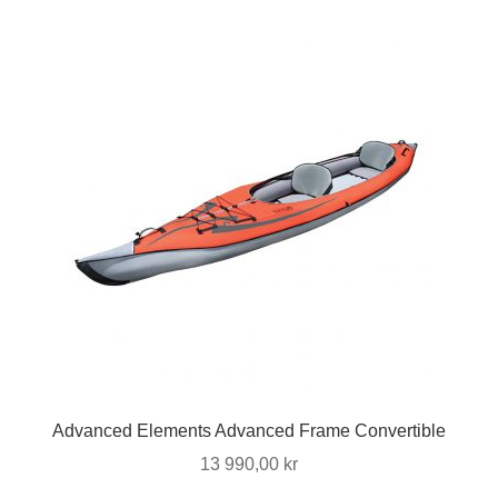
flera
varianter.
De
olika
alternativen
kan
väljas
på
produktsidan
Advanced Elements Advanced Frame Convertible
13 990,00
kr