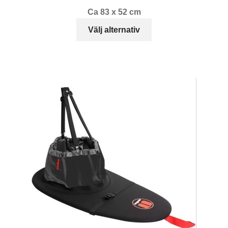
Ca 83 x 52 cm
Den
Välj alternativ
här
produkten
har
flera
varianter.
De
olika
alternativen
kan
väljas
på
produktsidan