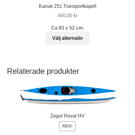
produktsidan
Kanuk 251 Transportkapell
440,00
kr
Ca 83 x 52 cm.
Den
Välj alternativ
här
produkten
har
flera
Relaterade produkter
varianter.
De
olika
alternativen
kan
väljas
Zegul Reval HV
på
produktsidan
REA!