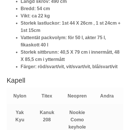
Längd skrov: 490 cm
Bredd: 54 cm
Vikt: ca 22 kg
Storlek lastluckor: 1st 44 X 26cm , 1 st 24cm +
1st 15cm
Vattentät packvolym: för 50 l, akter 75 l,
fikaskott 40 l
Storlek sittbrunn: 40,5 X 79 cm i innermått, 48
X 85,5 cm i yttermått
Färger: röd/svart/vit, vit/svart/vit, blå/svart/vit
Kapell
Nylon
Titex
Neopren
Andra
T
Yak
Kanuk
Nookie
Kyu
208
Como
keyhole