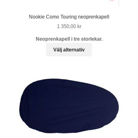
Nookie Como Touring neoprenkapell
1 350,00
kr
Neoprenkapell i tre storlekar.
Den
Välj alternativ
här
produkten
har
flera
varianter.
De
olika
alternativen
kan
väljas
på