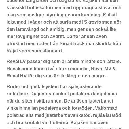
både för långfärder och dagsturer. Kajaken har den
klassiskt brittiska formen med uppdragna stävar och
slag som medger styrning genom kantning. Kul att
leka med i vågor och att surfa med! Skrovformen gör
den lättsvängd och smidig, men ger den också lite
mer lovgirighet och avdrift. Därför är den även
utrustad med roder från SmartTrack och skädda från
Kajaksport som standard.
Reval LV passar dig som är är lite mindre och lättare.
Revalserien finns i två större modeller, Reval MV &
Reval HV för dig som är lite längre och tyngre.
Roder och pedalsystem har självjusterande
roderlinor. Du justerar enkelt pedalerna längsledes
när du sitter i sittbrunnen. De är även justerbara i
vinkeln mellan pedalerna och fotstöden. Välformad
polstrad sits med justerbart svankstöd, rejäla lårstöd
och bra kontakt vid höfterna. Kajaken har även