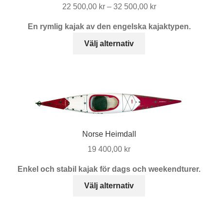
Prisintervall:
22 500,00
kr
–
32 500,00
kr
22
En rymlig kajak av den engelska kajaktypen.
500,00 kr
Den
till
Välj alternativ
här
32
produkten
500,00 kr
har
flera
varianter.
De
olika
Norse Heimdall
alternativen
kan
19 400,00
kr
väljas
Enkel och stabil kajak för dags och weekendturer.
på
Den
produktsidan
Välj alternativ
här
produkten
har