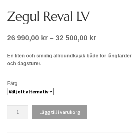
Zegul Reval LV
Prisintervall:
26 990,00
kr
–
32 500,00
kr
26
990,00 kr
En liten och smidig allroundkajak både för långfärder
till
och dagsturer.
32
500,00 kr
Färg
Zegul
Lägg till i varukorg
Reval
LV
mängd