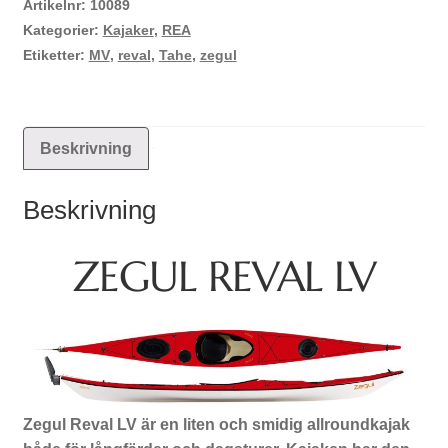
Artikelnr:
10089
Kategorier:
Kajaker
,
REA
Etiketter:
MV
,
reval
,
Tahe
,
zegul
Beskrivning
Beskrivning
ZEGUL REVAL LV
Zegul Reval LV är en liten och smidig allroundkajak