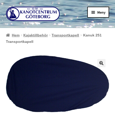
Hoppa
Hoppa
Meny
till
till
navigering
innehåll
Hem
Kajaktillbehör
Transportkapell
Kanuk 251
Transportkapell