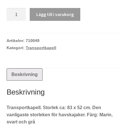
Kanuk
Lägg till i varukorg
251
Transportkapell
mängd
Artikelnr:
710049
Kategori:
Transportkapell
Beskrivning
Beskrivning
Transportkapell. Storlek ca: 83 x 52 cm. Den
vanligaste storleken för havskajaker. Färg: Marin,
svart och grå