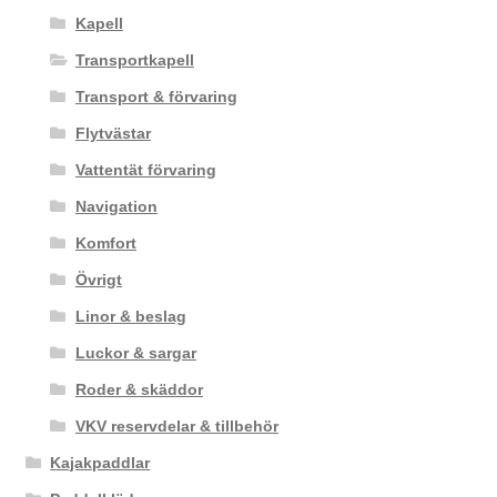
Kapell
Transportkapell
Transport & förvaring
Flytvästar
Vattentät förvaring
Navigation
Komfort
Övrigt
Linor & beslag
Luckor & sargar
Roder & skäddor
VKV reservdelar & tillbehör
Kajakpaddlar