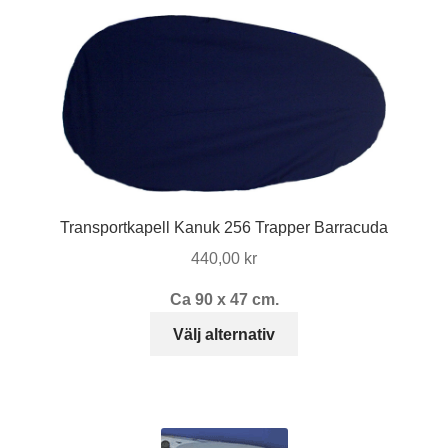
flera
varianter.
De
olika
alternativen
kan
väljas
på
produktsidan
Transportkapell Kanuk 256 Trapper Barracuda
440,00
kr
Ca 90 x 47 cm.
Den
Välj alternativ
här
produkten
har
flera