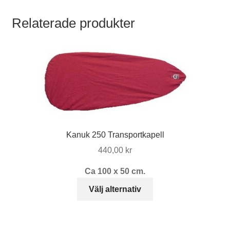
Relaterade produkter
Kanuk 250 Transportkapell
440,00
kr
Ca 100 x 50 cm.
Den
Välj alternativ
här
produkten
har