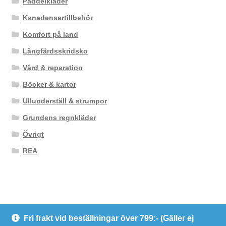
Paddelkläder
Kanadensartillbehör
Komfort på land
Långfärdsskridsko
Vård & reparation
Böcker & kartor
Ullunderställ & strumpor
Grundens regnkläder
Övrigt
REA
Fri frakt vid beställningar över 799:- (Gäller ej
© Kanotcentrum Göteborg AB