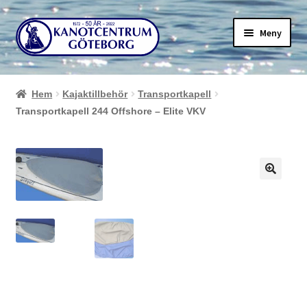
Hoppa
Hoppa
Meny
till
till
navigering
innehåll
Hem
Kajaktillbehör
Transportkapell
Transportkapell 244 Offshore – Elite VKV