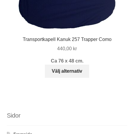
alternativen
kan
väljas
på
produktsidan
Transportkapell Kanuk 257 Trapper Como
440,00
kr
Ca 76 x 48 cm.
Den
Välj alternativ
här
produkten
har
flera
varianter.
De
Sidor
olika
alternativen