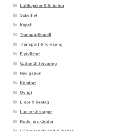
Luftkajaker & tillbehör
Säkerhet
Kapell
Transportkapell
Transport & förvaring
Flytvästar
Vattentät förvaring
Navigation
Komfort
Övrigt
Linor & beslag
Luckor & sargar
Roder & skäddor
VKV reservdelar & tillbehör