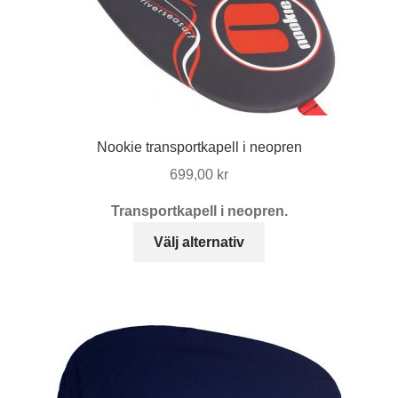
på
produktsidan
Nookie transportkapell i neopren
699,00
kr
Transportkapell i neopren.
Den
Välj alternativ
här
produkten
har
flera
varianter.
De
olika