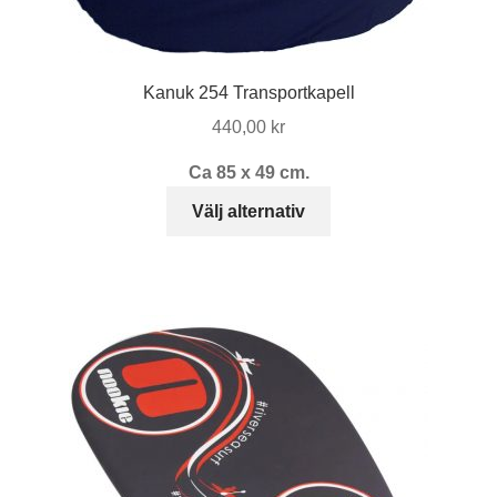
Kanuk 254 Transportkapell
440,00
kr
Ca 85 x 49 cm.
Den
Välj alternativ
här
produkten
har
flera
varianter.
De
olika
alternativen
kan
väljas