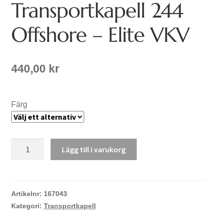
Transportkapell 244
Offshore – Elite VKV
440,00
kr
Färg
Transportkapell
Lägg till i varukorg
244
Offshore
-
Elite
Artikelnr:
167043
VKV
Kategori:
Transportkapell
mängd