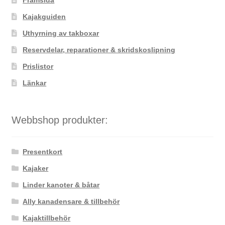
Framsida
kan
väljas
Kajakguiden
på
Uthyrning av takboxar
produktsidan
Reservdelar, reparationer & skridskoslipning
Prislistor
Länkar
Webbshop produkter:
Presentkort
Kajaker
Linder kanoter & båtar
Ally kanadensare & tillbehör
Kajaktillbehör