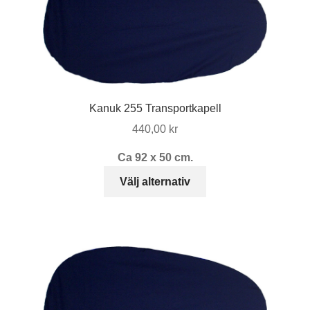
olika
alternativen
kan
väljas
på
produktsidan
Kanuk 255 Transportkapell
440,00
kr
Ca 92 x 50 cm.
Den
Välj alternativ
här
produkten
har
flera
varianter.
De
olika