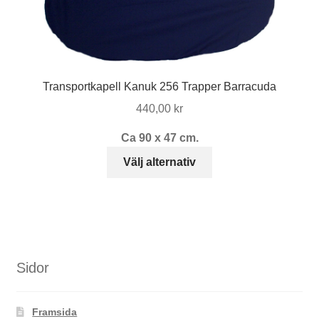
alternativen
kan
väljas
på
produktsidan
Transportkapell Kanuk 256 Trapper Barracuda
440,00
kr
Ca 90 x 47 cm.
Den
Välj alternativ
här
produkten
har
flera
varianter.
De
Sidor
olika
alternativen
Framsida
kan