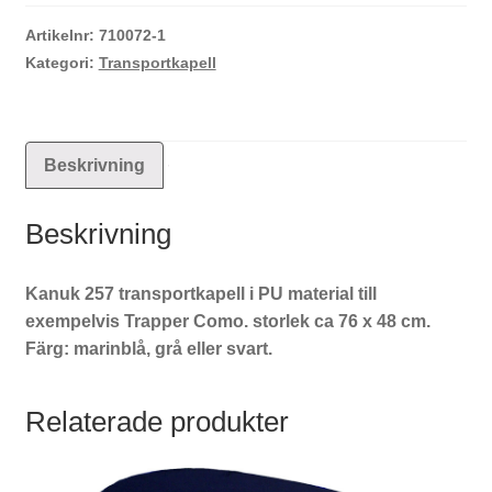
Trapper
Como
Artikelnr:
710072-1
mängd
Kategori:
Transportkapell
Beskrivning
Beskrivning
Kanuk 257 transportkapell i PU material till
exempelvis Trapper Como. storlek ca 76 x 48 cm.
Färg: marinblå, grå eller svart.
Relaterade produkter