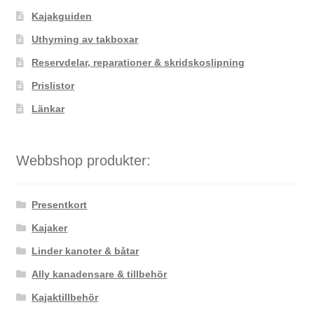
väljas
Kajakguiden
på
Uthyrning av takboxar
produktsidan
Reservdelar, reparationer & skridskoslipning
Prislistor
Länkar
Webbshop produkter:
Presentkort
Kajaker
Linder kanoter & båtar
Ally kanadensare & tillbehör
Kajaktillbehör