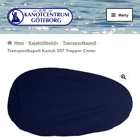
Hoppa
Hoppa
Meny
till
till
navigering
innehåll
Hem
Kajaktillbehör
Transportkapell
Transportkapell Kanuk 257 Trapper Como