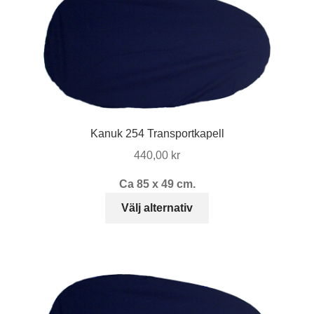
Kanuk 254 Transportkapell
440,00
kr
Ca 85 x 49 cm.
Den
Välj alternativ
här
produkten
har
flera
varianter.
De