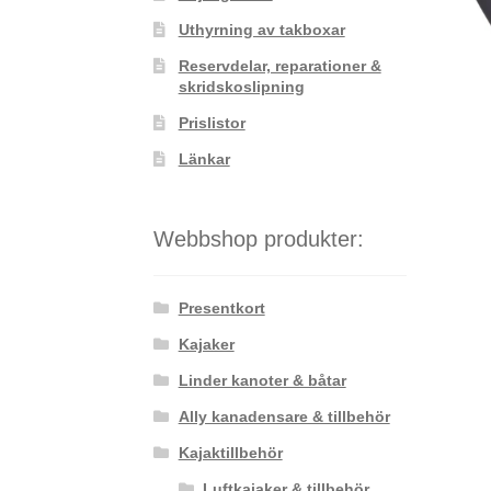
Uthyrning av takboxar
Reservdelar, reparationer &
skridskoslipning
Prislistor
Länkar
Webbshop produkter:
Presentkort
Kajaker
Linder kanoter & båtar
Ally kanadensare & tillbehör
Kajaktillbehör
Luftkajaker & tillbehör