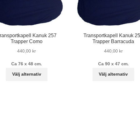
ransportkapell Kanuk 257
Transportkapell Kanuk 2
Trapper Como
Trapper Barracuda
440,00
kr
440,00
kr
Ca 76 x 48 cm.
Ca 90 x 47 cm.
Den
De
Välj alternativ
Välj alternativ
här
hä
produkten
pr
har
ha
flera
fle
varianter.
var
De
De
olika
oli
alternativen
al