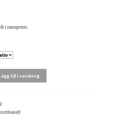
l i neopren.
Lägg till i varukorg
2
portkapell