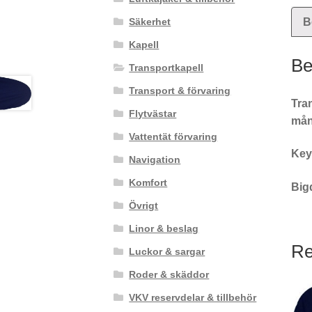
Säkerhet
B
Kapell
Be
Transportkapell
Transport & förvaring
Tran
Flytvästar
mån
Vattentät förvaring
Key
Navigation
Komfort
Big
Övrigt
Linor & beslag
Re
Luckor & sargar
Roder & skäddor
VKV reservdelar & tillbehör