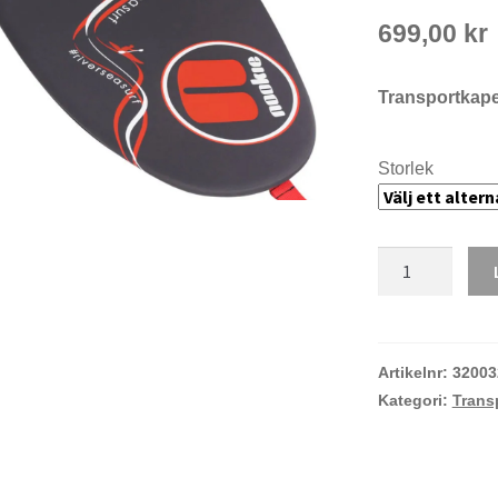
699,00
kr
Transportkapel
Storlek
Nookie
transportkapell
i
neopren
mängd
Artikelnr:
32003
Kategori:
Trans