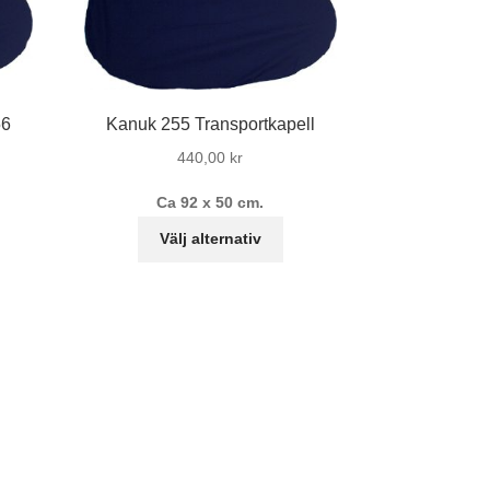
56
Kanuk 255 Transportkapell
440,00
kr
Ca 92 x 50 cm.
Den
Välj alternativ
n
här
r
produkten
odukten
har
r
flera
ra
varianter.
ianter.
De
olika
ka
alternativen
ternativen
kan