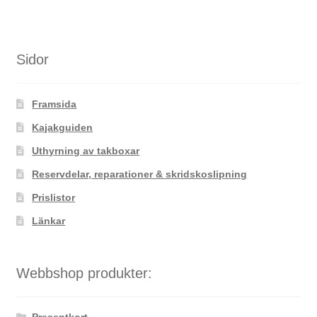
har
flera
varianter.
De
Sidor
olika
alternativen
Framsida
kan
väljas
Kajakguiden
på
Uthyrning av takboxar
produktsidan
Reservdelar, reparationer & skridskoslipning
Prislistor
Länkar
Webbshop produkter: