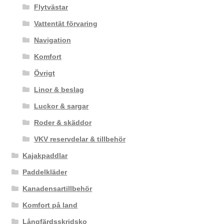
Flytvästar
Vattentät förvaring
Navigation
Komfort
Övrigt
Linor & beslag
Luckor & sargar
Roder & skäddor
VKV reservdelar & tillbehör
Kajakpaddlar
Paddelkläder
Kanadensartillbehör
Komfort på land
Långfärdsskridsko