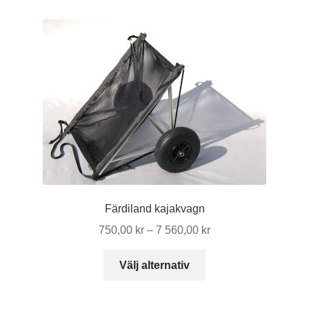
Färdiland kajakvagn
Prisintervall:
750,00
kr
–
7 560,00
kr
750,00 kr
Den
till
Välj alternativ
här
7
produkten
560,00 kr