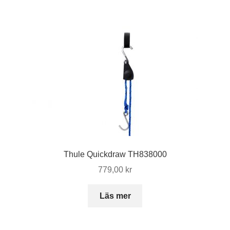
har
flera
varianter.
De
olika
alternativen
kan
väljas
på
produktsidan
Thule Quickdraw TH838000
779,00
kr
Läs mer