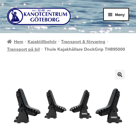
Hoppa
Hoppa
Meny
till
till
navigering
innehåll
Hem
Kajaktillbehör
Transport & förvaring
Transport på bil
Thule Kajakhållare DockGrip TH895000