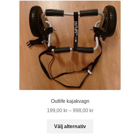
Outlife kajakvagn
Prisintervall:
199,00
kr
–
998,00
kr
199,00 kr
Den
till
Välj alternativ
här
998,00 kr
produkten