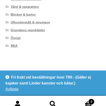
Vård & reparation
Böcker & kartor
Ullunderställ & strumpor
Grundens regnkläder
Övrigt
REA
Fri frakt vid beställningar över 799:- (Gäller ej
© Kanotcentrum Göteborg AB
kajaker samt Linder kanoter och båtar.)
Integritetspolicy
Avfärda
0