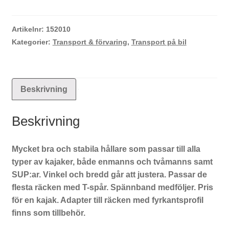
DockGrip
TH895000
mängd
Artikelnr:
152010
Kategorier:
Transport & förvaring
,
Transport på bil
Beskrivning
Beskrivning
Mycket bra och stabila hållare som passar till alla
typer av kajaker, både enmanns och tvåmanns samt
SUP:ar. Vinkel och bredd går att justera. Passar de
flesta räcken med T-spår. Spännband medföljer. Pris
för en kajak. Adapter till räcken med fyrkantsprofil
finns som tillbehör.