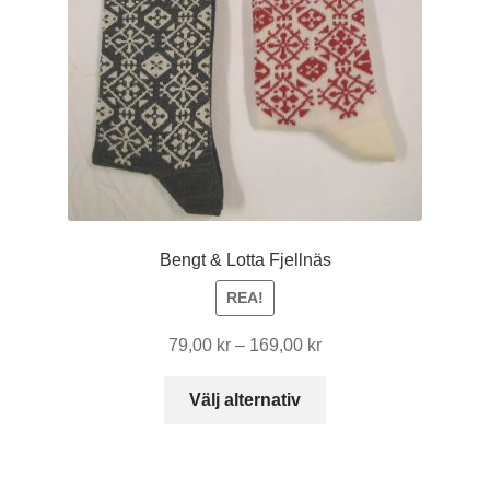
väljas
på
produktsidan
Bengt & Lotta Fjellnäs
REA!
Prisintervall:
79,00
kr
–
169,00
kr
79,00 kr
Den
till
Välj alternativ
här
169,00 kr
produkten
har