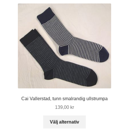
flera
varianter.
De
olika
alternativen
kan
väljas
på
produktsidan
Cai Vallerstad, tunn smalrandig ullstrumpa
139,00
kr
Den
Välj alternativ
här