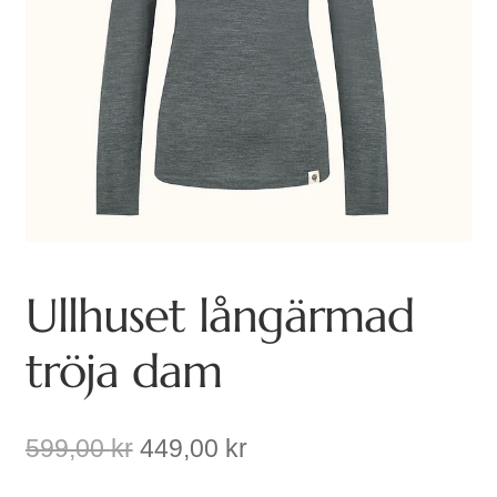
Ullhuset långärmad
tröja dam
Det
Det
599,00
kr
449,00
kr
ursprungliga
nuvarande