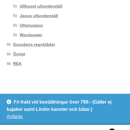
Ullhuset ullunderställ
Janus ullunderställ
Ullstrumpor
Woolpower
Grundens regnkläder
Övrigt
REA
Fri frakt vid beställningar över 799:- (Gäller ej
© Kanotcentrum Göteborg AB
kajaker samt Linder kanoter och båtar.)
Integritetspolicy
Avfärda