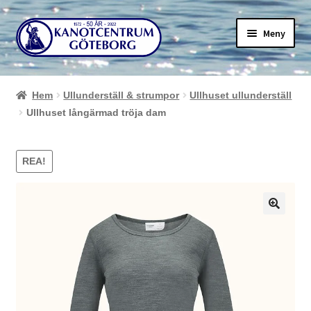
Hoppa
Hoppa
Meny
till
till
navigering
innehåll
Hem
Ullunderställ & strumpor
Ullhuset ullunderställ
Ullhuset långärmad tröja dam
REA!