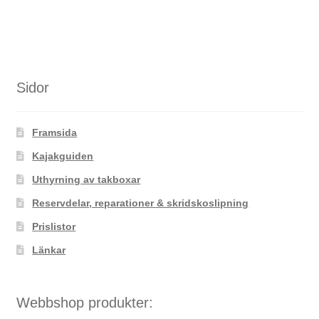
produkten
har
flera
varianter.
De
Sidor
olika
alternativen
Framsida
kan
väljas
Kajakguiden
på
Uthyrning av takboxar
produktsidan
Reservdelar, reparationer & skridskoslipning
Prislistor
Länkar
Webbshop produkter: