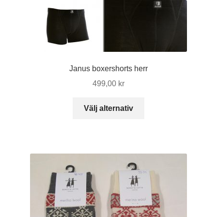
Janus boxershorts herr
499,00
kr
Den
Välj alternativ
här
produkten
har
flera
varianter.
De
olika
alternativen
kan