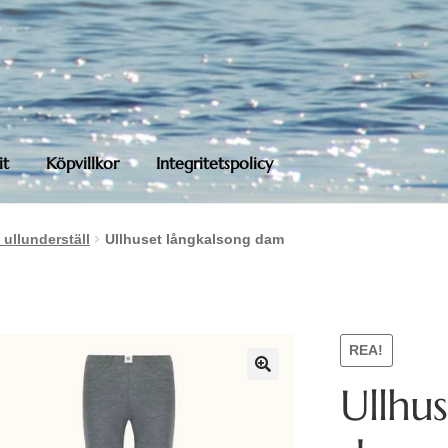
it
Köpvillkor
Integritetspolicy
 ullunderställ
Ullhuset långkalsong dam
REA!
Ullhu