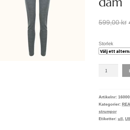
dam
599,00
kr
Storlek
Ullhuset
långkalsong
dam
mängd
Artikelnr:
16000
Kategorier:
RE
strumpor
Etiketter:
ull
,
Ul