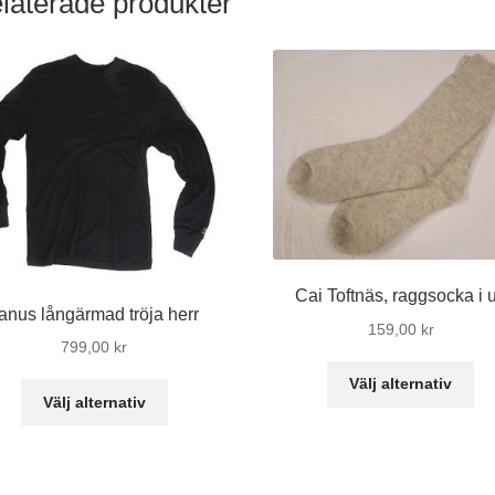
laterade produkter
Cai Toftnäs, raggsocka i u
anus långärmad tröja herr
159,00
kr
799,00
kr
De
Välj alternativ
Den
hä
Välj alternativ
här
pr
produkten
ha
har
fle