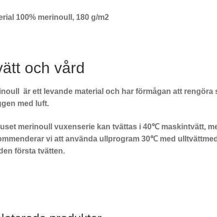
erial 100% merinoull, 180 g/m2
ätt och vård
noull är ett levande material och har förmågan att rengöra s
ggen med luft.
uset merinoull vuxenserie kan tvättas i 40℃ maskintvätt, me
ommenderar vi att använda ullprogram 30℃ med ulltvättmedel
den första tvätten.