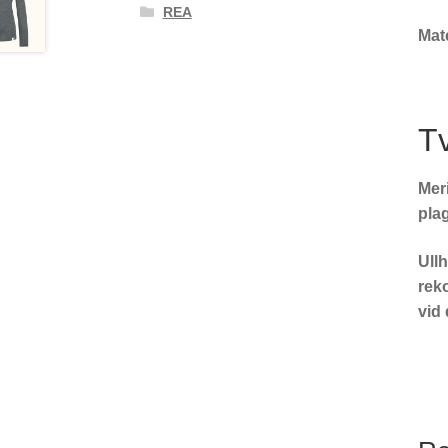
REA
Mat
Tv
Meri
pla
Ullh
rek
vid 