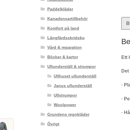
Paddelkläder
Kanadensartillbehör
B
Komfort på land
Långfärdsskridsko
Be
Vård & reparation
Böcker & kartor
Ett 
Ullunderställ & strumpor
Det 
Ullhuset ullunderställ
· Pl
Janus ullunderställ
Ullstrumpor
· Pe
Woolpower
· Hå
Grundens regnkläder
Övrigt