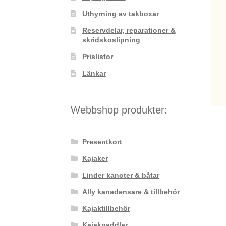
Uthyrning av takboxar
Reservdelar, reparationer &
skridskoslipning
Prislistor
Länkar
Webbshop produkter:
Presentkort
Kajaker
Linder kanoter & båtar
Ally kanadensare & tillbehör
Kajaktillbehör
Kajakpaddlar