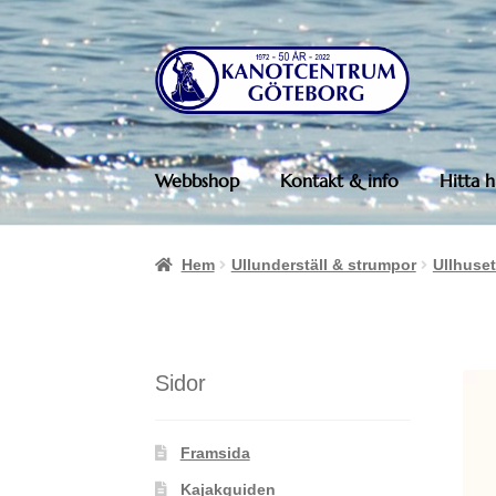
Hoppa
Hoppa
till
till
navigering
innehåll
Webbshop
Kontakt & info
Hitta h
Hem
Ullunderställ & strumpor
Ullhuset
Sidor
Framsida
Kajakguiden