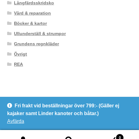
Långfärdsskridsko
Vård & reparation
Böcker & kartor
Ullunderställ & strumpor
Grundens regnkläder
Övrigt
REA
Fri frakt vid beställningar över 799:- (Gäller ej
© Kanotcentrum Göteborg AB
kajaker samt Linder kanoter och båtar.)
Integritetspolicy
Avfärda
0