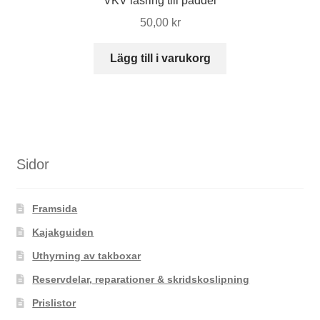
VKV låsring till paddel
50,00
kr
Lägg till i varukorg
Sidor
Framsida
Kajakguiden
Uthyrning av takboxar
Reservdelar, reparationer & skridskoslipning
Prislistor