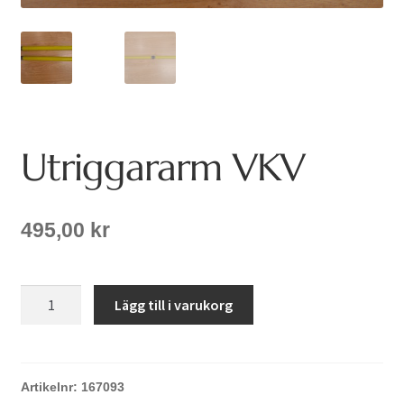
Utriggararm VKV
495,00
kr
Utriggararm
Lägg till i varukorg
VKV
mängd
Artikelnr:
167093