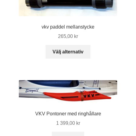
vkv paddel mellanstycke
265,00
kr
Den
Välj alternativ
här
produkten
har
flera
varianter.
De
olika
alternativen
VKV Pontoner med ringhållare
kan
1 399,00
kr
väljas
på