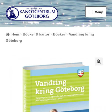
Hoppa
Hoppa
Meny
till
till
navigering
innehåll
Hem
Böcker & kartor
Böcker
Vandring kring
Göteborg