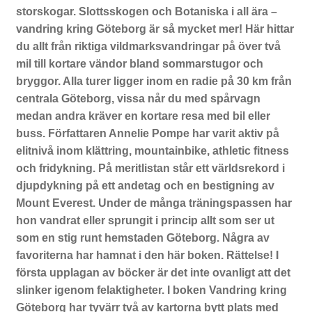
storskogar. Slottsskogen och Botaniska i all ära –
vandring kring Göteborg är så mycket mer! Här hittar
du allt från riktiga vildmarksvandringar på över två
mil till kortare vändor bland sommarstugor och
bryggor. Alla turer ligger inom en radie på 30 km från
centrala Göteborg, vissa når du med spårvagn
medan andra kräver en kortare resa med bil eller
buss. Författaren Annelie Pompe har varit aktiv på
elitnivå inom klättring, mountainbike, athletic fitness
och fridykning. På meritlistan står ett världsrekord i
djupdykning på ett andetag och en bestigning av
Mount Everest. Under de många träningspassen har
hon vandrat eller sprungit i princip allt som ser ut
som en stig runt hemstaden Göteborg. Några av
favoriterna har hamnat i den här boken. Rättelse! I
första upplagan av böcker är det inte ovanligt att det
slinker igenom felaktigheter. I boken Vandring kring
Göteborg har tyvärr två av kartorna bytt plats med