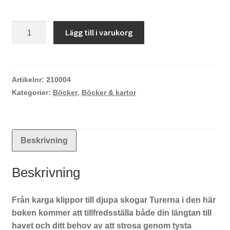
Vandring
Lägg till i varukorg
kring
Göteborg
mängd
Artikelnr:
210004
Kategorier:
Böcker
,
Böcker & kartor
Beskrivning
Beskrivning
Från karga klippor till djupa skogar Turerna i den här
boken kommer att tillfredsställa både din längtan till
havet och ditt behov av att strosa genom tysta