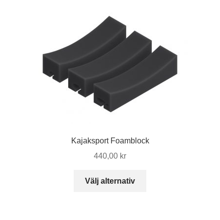
Kajaksport Foamblock
440,00
kr
Den
Välj alternativ
här
produkten
har