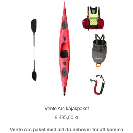
varianter.
De
olika
alternativen
kan
väljas
på
produktsidan
Vento Arc kajakpaket
9 495,00
kr
Vento Arc paket med allt du behöver för att komma