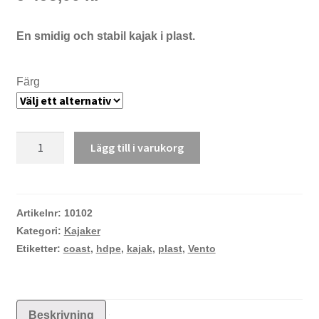
En smidig och stabil kajak i plast.
Färg
Vento
Lägg till i varukorg
Expedition
5.0
kajakpaket
mängd
Artikelnr:
10102
Kategori:
Kajaker
Etiketter:
coast
,
hdpe
,
kajak
,
plast
,
Vento
Beskrivning