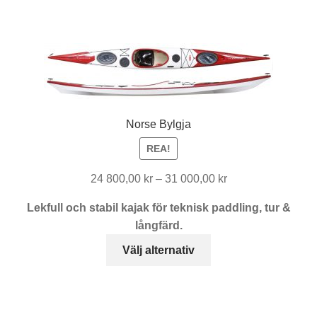
produkten
har
flera
varianter.
De
olika
alternativen
Norse Bylgja
kan
väljas
REA!
på
Prisintervall:
24 800,00
kr
–
31 000,00
kr
produktsidan
24
Lekfull och stabil kajak för teknisk paddling, tur &
800,00 kr
långfärd.
till
Den
31
Välj alternativ
här
000,00 kr
produkten
har
flera