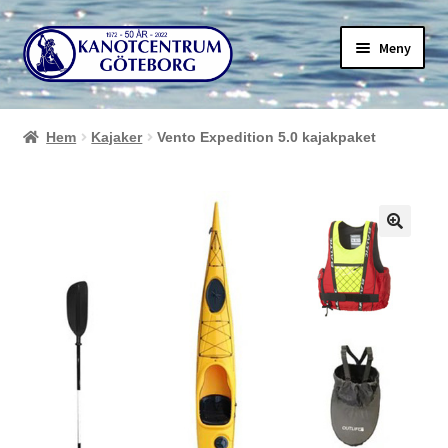
Hoppa
Hoppa
Meny
till
till
navigering
innehåll
Hem
Kajaker
Vento Expedition 5.0 kajakpaket