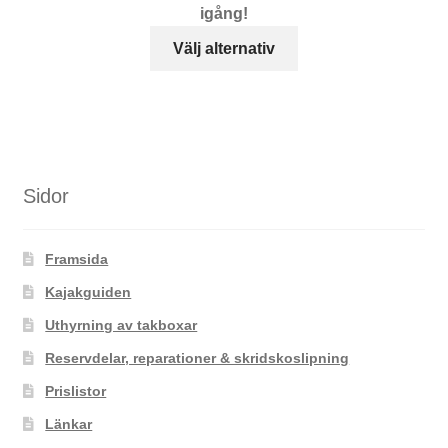
igång!
Den
Välj alternativ
här
produkten
har
flera
varianter.
De
Sidor
olika
alternativen
Framsida
kan
väljas
Kajakguiden
på
Uthyrning av takboxar
produktsidan
Reservdelar, reparationer & skridskoslipning
Prislistor
Länkar