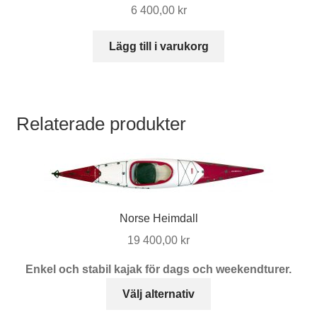
6 400,00
kr
alternativen
kan
Lägg till i varukorg
väljas
på
produktsidan
Relaterade produkter
Norse Heimdall
19 400,00
kr
Enkel och stabil kajak för dags och weekendturer.
Den
Välj alternativ
här