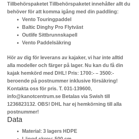
Tillbehörspaketet
Tillbehörspaketet innehåller allt du
behöver för att komma igång med din paddling:
Vento Touringpaddel
Baltic Dinghy Pro Flytväst
Outlife Sittbrunnskapell
Vento Paddelsäkring
Hör av dig för leverans av kajaker, vi har inte alltid
alla modeller och färger på lager. Nu kan du få din
kajak hemkörd med DHL! Pris: 1700:- – 3500:-
beroende på postnummer inklusive försäkring!
Kontakta oss för pris. T. 031-139600,
info@kanotcentrum.se Betalas via Swish till
1236823132. OBS! DHL har ej hemkörning till alla
postnummer!
Data
Material: 3 lagers HDPE
Längd skrov: 500 cm