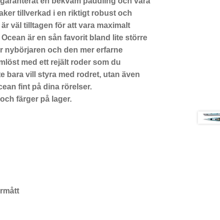
du garanterat en bekväm paddling och våra
aker tillverkad i en riktigt robust och
 väl tilltagen för att vara maximalt
Ocean är en sån favorit bland lite större
r nybörjaren och den mer erfarne
löst med ett rejält roder som du
 bara vill styra med rodret, utan även
ean fint på dina rörelser.
 och färger på lager.
ermått