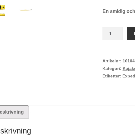
En smidig och s
Vento
Ocean
5.0
mängd
Artikelnr:
10104
Kategori:
Kajak
Etiketter:
Exped
eskrivning
skrivning