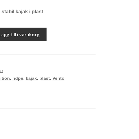
tabil kajak i plast.
Lägg till i varukorg
er
ition
,
hdpe
,
kajak
,
plast
,
Vento