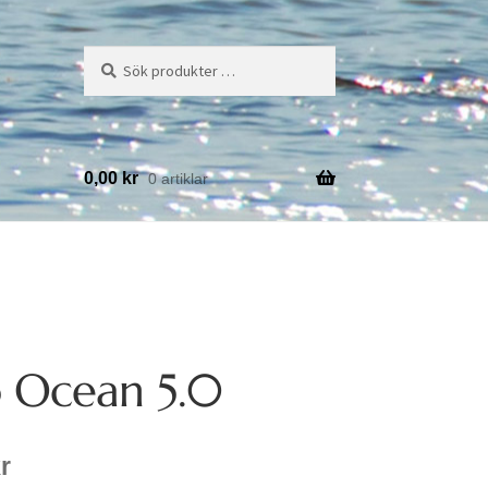
Sök
Sök
efter:
0,00
kr
0 artiklar
 Ocean 5.0
r