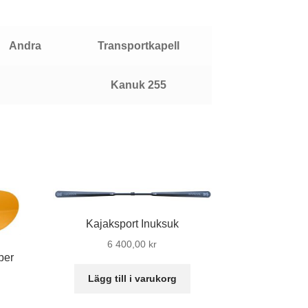
Andr
a
Transportkapell
Kanuk 255
Kajaksport Inuksuk
6 400,00
kr
ber
Lägg till i varukorg
et