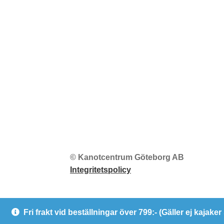
© Kanotcentrum Göteborg AB
Integritetspolicy
Fri frakt vid beställningar över 799:- (Gäller ej kajake