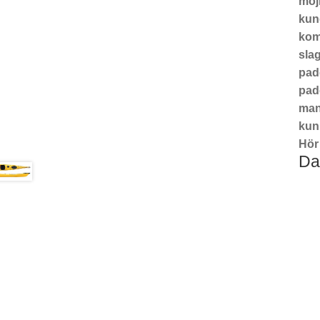
möj
kund
komp
slag
pad
pad
man
kunn
Hör 
Da