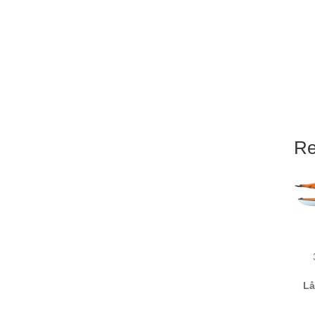
Re
Lå