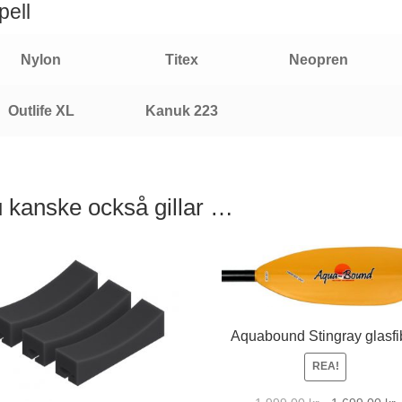
pell
Nylon
Titex
Neopren
Outlife XL
Kanuk 223
 kanske också gillar …
Aquabound Stingray glasfi
REA!
Det
D