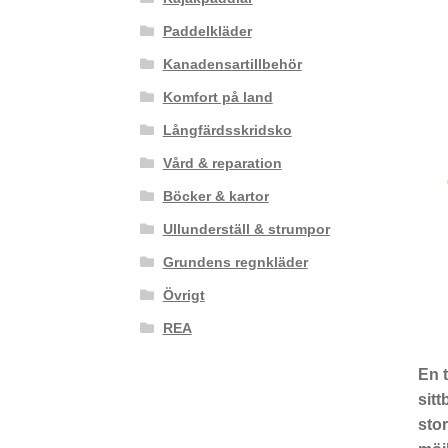
Paddelkläder
Kanadensartillbehör
Komfort på land
Långfärdsskridsko
Vård & reparation
Böcker & kartor
Ullunderställ & strumpor
Grundens regnkläder
Övrigt
REA
En t
sitt
stor