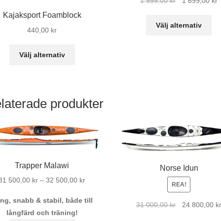
1 999,00
kr
1 699,00
kr
ursprungliga
n
Kajaksport Foamblock
De
priset
p
Välj alternativ
440,00
kr
hä
var:
ä
pr
1
Den
Välj alternativ
ha
999,00 kr.
6
här
fle
produkten
var
har
De
flera
laterade produkter
oli
varianter.
al
De
ka
olika
vä
alternativen
på
kan
Trapper Malawi
Norse Idun
pr
väljas
Prisintervall:
31 500,00
kr
–
32 500,00
kr
REA!
på
31
produktsidan
ng, snabb & stabil, både till
Det
500,00 kr
31 000,00
kr
24 800,00
k
långfärd och träning!
ursprungliga
till