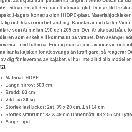
lighet att skjuta fram pedalerna längre. I Vento Ocean får 
er vittnar om att den har ett utmärkt glid. Den är likt forskaj
akt 1-lagers konstruktion i HDPE-plast. Materialtjockleken är
tålig och klara oöm behandling. Kanske är det därför Vento 
dlare som är mellan 190 och 205 cm. Den är skapad både fö
dlaren som enkelt vill komma ut på vattnet. Den svänger söm
övrerar med fötterna. För dig som är mer avancerad och inte
a kanta kajaken för att svänga än kraftigare, så reagerar Oc
av dig för leverans av kajaker, vi har inte alltid alla modeller
ta
Material: HDPE
Längd skrov: 500 cm
Bredd: 60 cm
Vikt: ca 30 kg
Storlek lastluckor: 2st 39 x 20 cm, 1 st 14 cm
Storlek sittbrunn: 82 X 49 cm i innermått, 88 x 55 cm i ytt
Färger: gul