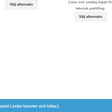
Den
Liten och smidig kajak fö
priset
32
Välj alternativ
här
teknisk paddling.
var:
500,00 kr
De
produkten
31
Välj alternativ
hä
har
000,00 kr.
pr
flera
ha
varianter.
fle
De
var
olika
De
alternativen
oli
kan
al
väljas
ka
på
vä
produktsidan
på
pr
r samt Linder kanoter och båtar.)