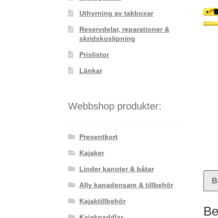
Uthyrning av takboxar
Reservdelar, reparationer &
skridskoslipning
Prislistor
Länkar
Webbshop produkter:
Presentkort
Kajaker
Linder kanoter & båtar
B
Ally kanadensare & tillbehör
Kajaktillbehör
Be
Kajakpaddlar