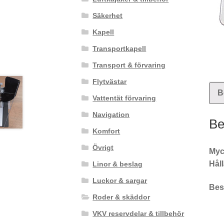
Säkerhet
Kapell
Transportkapell
Transport & förvaring
Flytvästar
B
Vattentät förvaring
Navigation
Be
Komfort
Övrigt
Myck
Håll
Linor & beslag
Luckor & sargar
Best
Roder & skäddor
VKV reservdelar & tillbehör