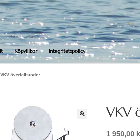
it
Köpvillkor
Integritetspolicy
VKV överfallsroder
VKV ö
1 950,00
k