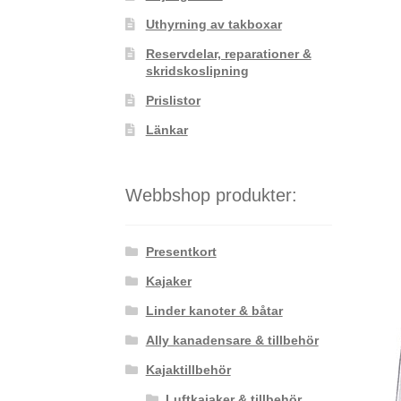
Uthyrning av takboxar
Reservdelar, reparationer &
skridskoslipning
Prislistor
Länkar
Webbshop produkter:
Presentkort
Kajaker
Linder kanoter & båtar
Ally kanadensare & tillbehör
Kajaktillbehör
Luftkajaker & tillbehör