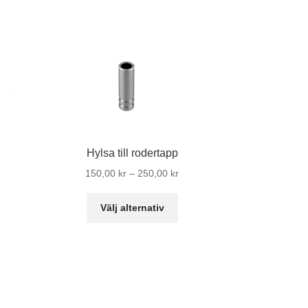
Hylsa till rodertapp
Prisintervall:
150,00
kr
–
250,00
kr
150,00 kr
Den
till
Välj alternativ
här
250,00 kr
produkten
har
flera
varianter.
De