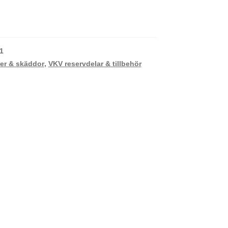
1
er & skäddor
,
VKV reservdelar & tillbehör