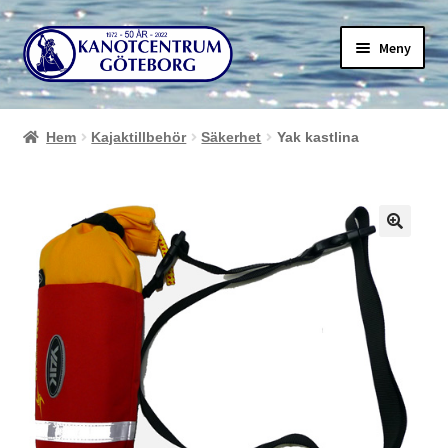
Hoppa
Hoppa
Meny
till
till
navigering
innehåll
Hem
Kajaktillbehör
Säkerhet
Yak kastlina