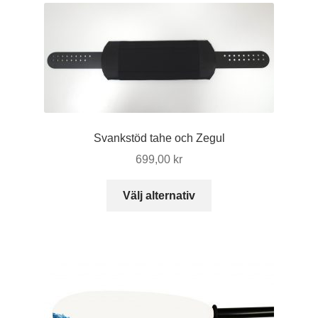
Svankstöd tahe och Zegul
699,00
kr
Den
Välj alternativ
här
produkten
har
flera
varianter.
De
olika