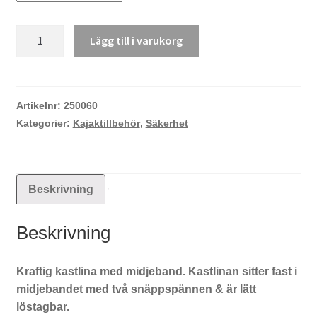
Yak
Lägg till i varukorg
kastlina
mängd
Artikelnr:
250060
Kategorier:
Kajaktillbehör
,
Säkerhet
Beskrivning
Beskrivning
Kraftig kastlina med midjeband. Kastlinan sitter fast i
midjebandet med två snäppspännen & är lätt
löstagbar.