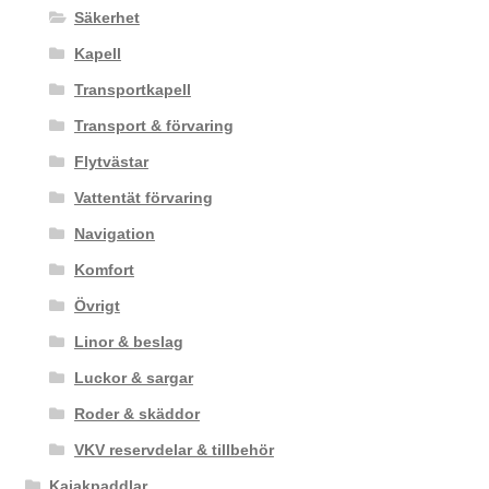
Säkerhet
Kapell
Transportkapell
Transport & förvaring
Flytvästar
Vattentät förvaring
Navigation
Komfort
Övrigt
Linor & beslag
Luckor & sargar
Roder & skäddor
VKV reservdelar & tillbehör
Kajakpaddlar