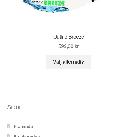
alternativen
kan
väljas
på
produktsidan
Outlife Breeze
599,00
kr
Den
Välj alternativ
här
produkten
har
flera
varianter.
De
Sidor
olika
alternativen
Framsida
kan
väljas
Kajakguiden