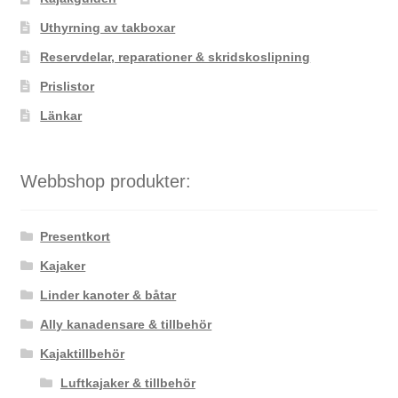
på
Uthyrning av takboxar
produktsidan
Reservdelar, reparationer & skridskoslipning
Prislistor
Länkar
Webbshop produkter:
Presentkort
Kajaker
Linder kanoter & båtar
Ally kanadensare & tillbehör
Kajaktillbehör
Luftkajaker & tillbehör