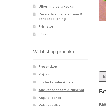
Uthyrning av takboxar
Reservdelar, reparationer &
skridskoslipning
Prislistor
Länkar
Webbshop produkter:
Presentkort
Kajaker
B
Linder kanoter & båtar
Ally kanadensare & tillbehör
Be
Kajaktillbehör
Kast
Kajakpaddlar