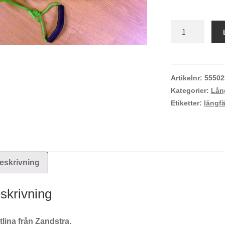
Zandstra
kastlina
mängd
Artikelnr:
55502
Kategorier:
Lån
Etiketter:
långf
eskrivning
skrivning
lina från Zandstra.