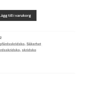
Lägg till i varukorg
2
gfärdsskridsko
,
Säkerhet
ärdsskridsko
,
skridsko