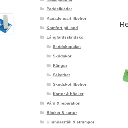
Paddelkläder
Kanadensartillbehör
Re
Komfort på land
Långfärdsskridsko
Skridskopaket
Skridskor
Kängor
Säkerhet
Skridskotillbehör
Kartor & böcker
Vård & reparation
Böcker & kartor
Ullunderställ & strumpor