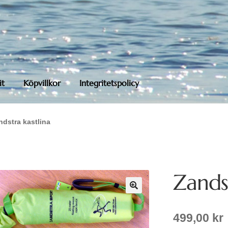
it
Köpvillkor
Integritetspolicy
ndstra kastlina
Zandst
499,00
kr