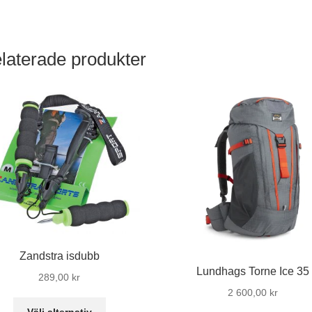
laterade produkter
Zandstra isdubb
Lundhags Torne Ice 35
289,00
kr
2 600,00
kr
Den
Välj alternativ