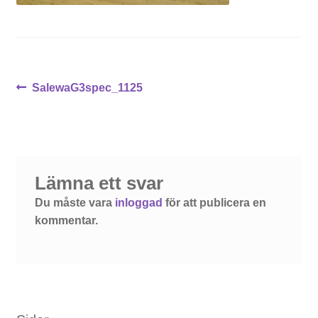
Inläggsnavigering
Föregående
SalewaG3spec_1125
inlägg:
Lämna ett svar
Du måste vara
inloggad
för att publicera en
kommentar.