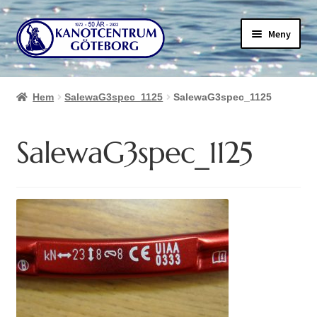
Hoppa
Hoppa
Meny
till
till
navigering
innehåll
Hem
SalewaG3spec_1125
SalewaG3spec_1125
SalewaG3spec_1125