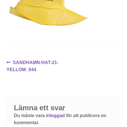
Inläggsnavigering
Föregående
SANDHAMN-HAT-21-
inlägg:
YELLOW_644
Lämna ett svar
Du måste vara
inloggad
för att publicera en
kommentar.