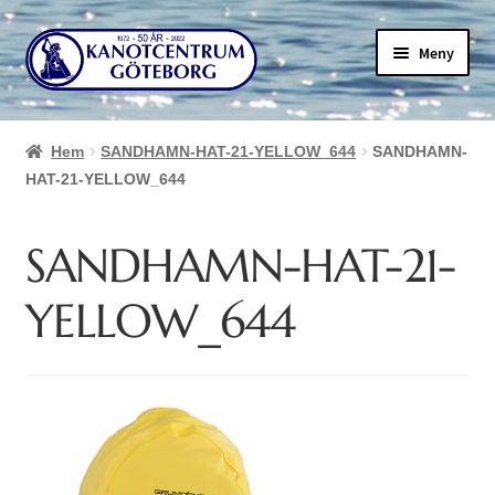
Hoppa
Hoppa
Meny
till
till
navigering
innehåll
Hem
SANDHAMN-HAT-21-YELLOW_644
SANDHAMN-
HAT-21-YELLOW_644
SANDHAMN-HAT-21-
YELLOW_644