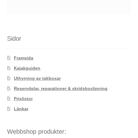
Sidor
Framsida
Kajakguiden
Uthyrning av takboxar
Reservdelar, reparationer & skridskoslipning
Prislistor
Länkar
Webbshop produkter: