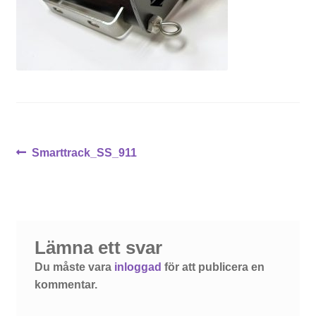
Inläggsnavigering
Föregående
Smarttrack_SS_911
inlägg:
Lämna ett svar
Du måste vara
inloggad
för att publicera en
kommentar.