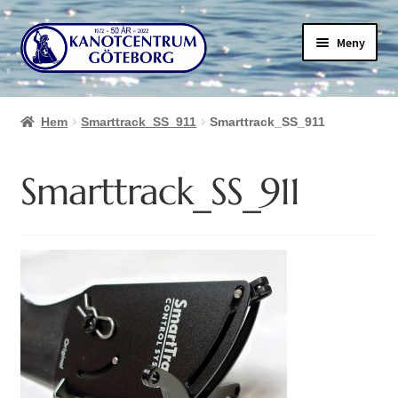
Hoppa
Hoppa
Meny
till
till
navigering
innehåll
Hem
Smarttrack_SS_911
Smarttrack_SS_911
Smarttrack_SS_911