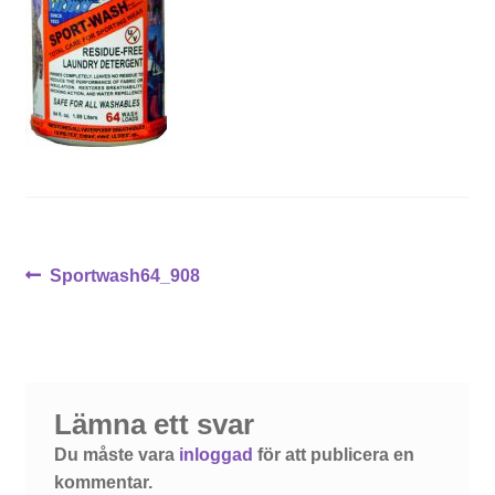
Inläggsnavigering
Föregående
Sportwash64_908
inlägg:
Lämna ett svar
Du måste vara
inloggad
för att publicera en
kommentar.