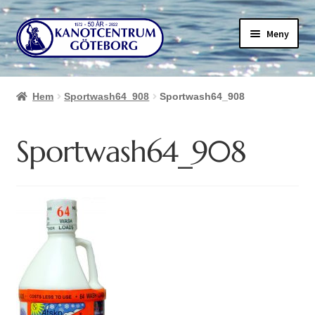
Hoppa
Hoppa
Meny
till
till
navigering
innehåll
Hem
Sportwash64_908
Sportwash64_908
Sportwash64_908