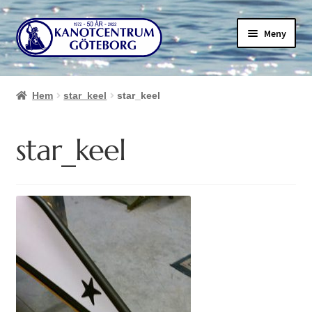
Hoppa
Hoppa
Meny
till
till
navigering
innehåll
Hem
star_keel
star_keel
star_keel