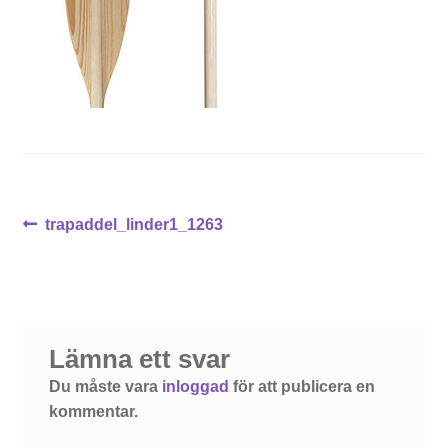
Inläggsnavigering
Föregående
trapaddel_linder1_1263
inlägg:
Lämna ett svar
Du måste vara
inloggad
för att publicera en
kommentar.