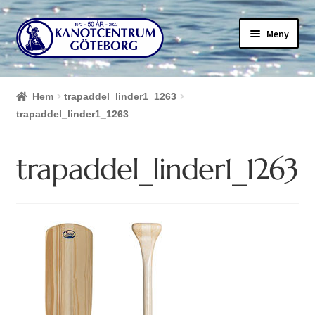
Hoppa
Hoppa
Meny
till
till
navigering
innehåll
Hem
trapaddel_linder1_1263
trapaddel_linder1_1263
trapaddel_linder1_1263