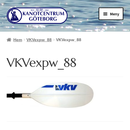
Hoppa
Hoppa
Meny
till
till
navigering
innehåll
Hem
VKVexpw_88
VKVexpw_88
VKVexpw_88