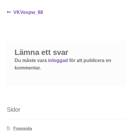
Inläggsnavigering
Föregående
VKVexpw_88
inlägg:
Lämna ett svar
Du måste vara
inloggad
för att publicera en
kommentar.
Sidor
Framsida