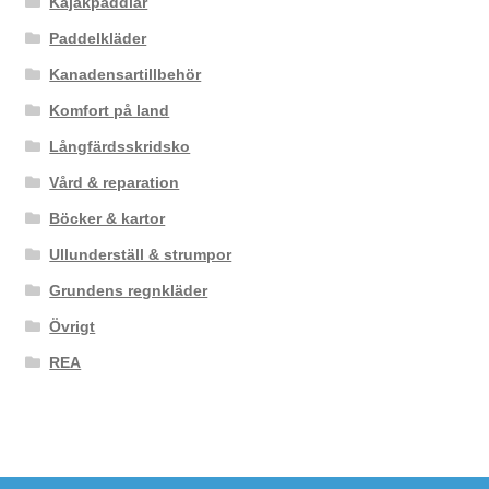
Kajakpaddlar
Paddelkläder
Kanadensartillbehör
Komfort på land
Långfärdsskridsko
Vård & reparation
Böcker & kartor
Ullunderställ & strumpor
Grundens regnkläder
Övrigt
REA