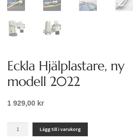
Eckla Hjälplastare, ny
modell 2022
1 929,00
kr
Eckla
Lägg till i varukorg
Hjälplastare,