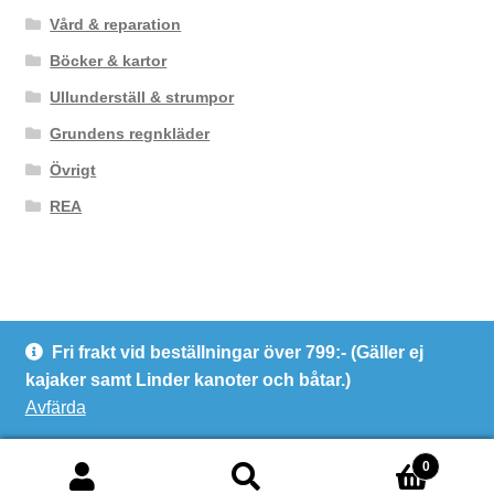
Vård & reparation
Böcker & kartor
Ullunderställ & strumpor
Grundens regnkläder
Övrigt
REA
Fri frakt vid beställningar över 799:- (Gäller ej
© Kanotcentrum Göteborg AB
kajaker samt Linder kanoter och båtar.)
Integritetspolicy
Avfärda
0
Sök
Sök