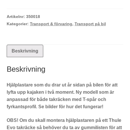
ny
modell
2022
Artikelnr:
350018
mängd
Kategorier:
Transport & förvaring
,
Transport på bil
Beskrivning
Beskrivning
Hjälplastare som du drar ut år sidan på bilen för att
lyfta upp kajaken i två moment. Ny modell som är
anpassad för både takräcken med T-spår och
fyrkantsprofil. Se bilder för hur det fungerar!
OBS! Om du skall montera hjälplastaren på ett Thule
Evo takräcke så behöver du ta av gummilisten för att