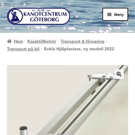
Hoppa
Hoppa
Meny
till
till
navigering
innehåll
Hem
Kajaktillbehör
Transport & förvaring
Transport på bil
Eckla Hjälplastare, ny modell 2022
🔍