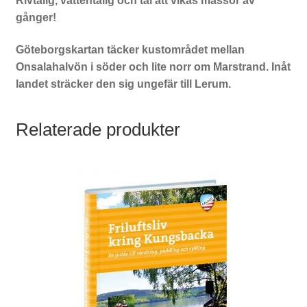
Rivtålig, vattentålig och tål att vikas massor av
gånger!
Göteborgskartan täcker kustområdet mellan
Onsalahalvön i söder och lite norr om Marstrand. Inåt
landet sträcker den sig ungefär till Lerum.
Relaterade produkter