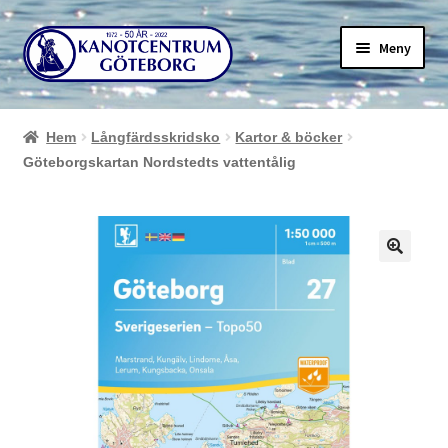
Hoppa
Hoppa
Meny
till
till
navigering
innehåll
Hem
Långfärdsskridsko
Kartor & böcker
Göteborgskartan Nordstedts vattentålig