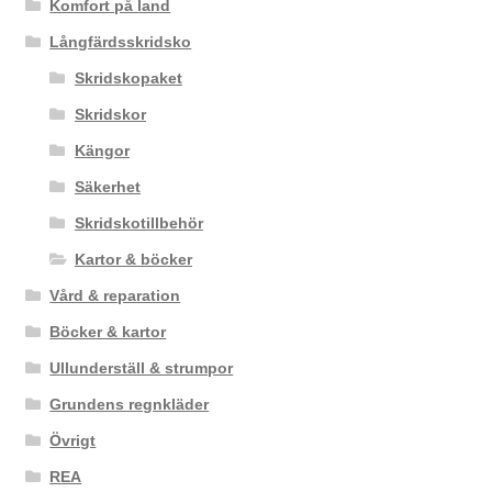
Komfort på land
Långfärdsskridsko
Skridskopaket
Skridskor
Kängor
Säkerhet
Skridskotillbehör
Kartor & böcker
Vård & reparation
Böcker & kartor
Ullunderställ & strumpor
Grundens regnkläder
Övrigt
REA