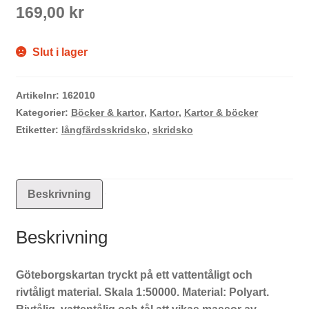
169,00
kr
Slut i lager
Artikelnr:
162010
Kategorier:
Böcker & kartor
,
Kartor
,
Kartor & böcker
Etiketter:
långfärdsskridsko
,
skridsko
Beskrivning
Beskrivning
Göteborgskartan tryckt på ett vattentåligt och
rivtåligt material. Skala 1:50000. Material: Polyart.