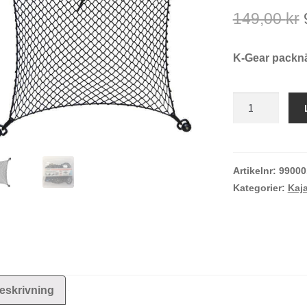
149,00
kr
K-Gear packnä
K-
Gear
packnät
Small
mängd
Artikelnr:
99000
Kategorier:
Kaja
eskrivning