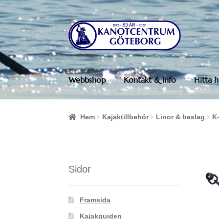
Hoppa
Hoppa
till
till
navigering
innehåll
Webbshop
Kontakt & info
Hitta h
Hem
Kajaktillbehör
Linor & beslag
K
Sidor
Framsida
Kajakguiden