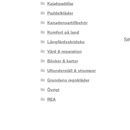
Kajakpaddlar
Paddelkläder
Kanadensartillbehör
Komfort på land
Si
Långfärdsskridsko
Vård & reparation
Böcker & kartor
Ullunderställ & strumpor
Grundens regnkläder
Övrigt
REA