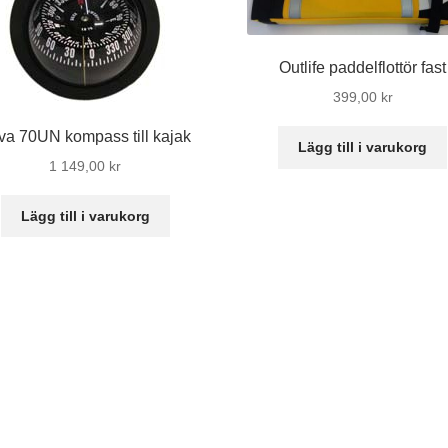
Outlife paddelflottör fast
399,00
kr
lva 70UN kompass till kajak
Lägg till i varukorg
1 149,00
kr
Lägg till i varukorg