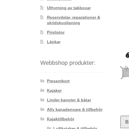
Uthyrning av takboxar
Reservdelar, reparationer &
skridskoslipning
Prislistor
Länkar
Webbshop produkter:
Presentkort
Kajaker
Linder kanoter & båtar
Ally kanadensare & tillbehör
Kajaktillbehör
B
Luftkajaker & tillbehör