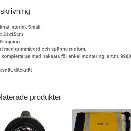
skrivning
nät, storlek Small.
t: 31x15cm
% töjning.
rt med gummicord och spänne runtom.
 kompletteras med haksats för enkel montering, art.nr. 990
ksnät, däcknät
laterade produkter