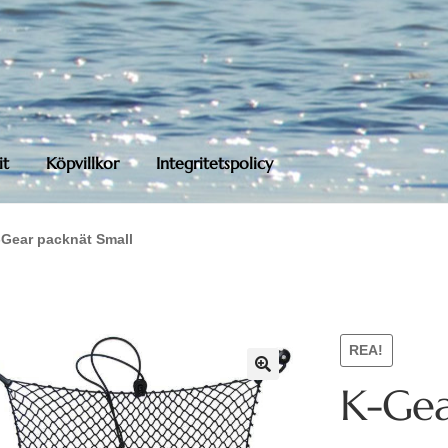
it
Köpvillkor
Integritetspolicy
-Gear packnät Small
REA!
K-Gea