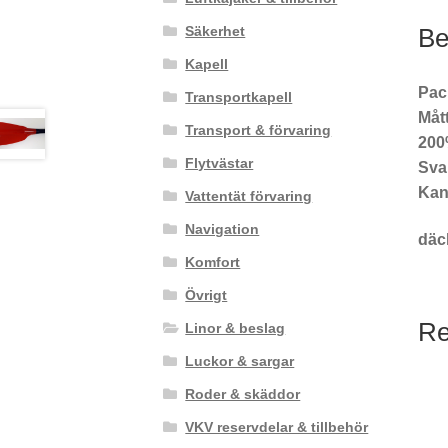
Säkerhet
Be
Kapell
Pack
Transportkapell
Måt
Transport & förvaring
200
Flytvästar
Sva
Kan
Vattentät förvaring
Navigation
däc
Komfort
Övrigt
Re
Linor & beslag
Luckor & sargar
Roder & skäddor
VKV reservdelar & tillbehör