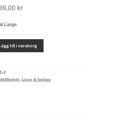
Det
Det
99,00
kr
ursprungliga
nuvarande
priset
priset
t Large
var:
är:
149,00 kr.
99,00 kr.
Lägg till i varukorg
1-2
ktillbehör
,
Linor & beslag