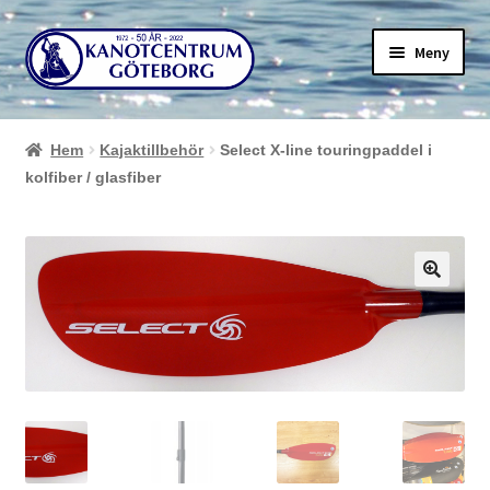
Hoppa
Hoppa
Meny
till
till
navigering
innehåll
Hem
Kajaktillbehör
Select X-line touringpaddel i
kolfiber / glasfiber