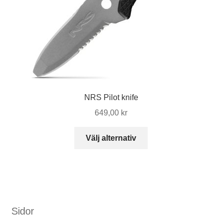
NRS Pilot knife
649,00
kr
Den
Välj alternativ
här
produkten
har
flera
varianter.
De
Sidor
olika