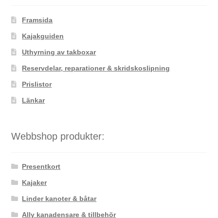
alternativen
Framsida
kan
väljas
Kajakguiden
på
Uthyrning av takboxar
produktsidan
Reservdelar, reparationer & skridskoslipning
Prislistor
Länkar
Webbshop produkter:
Presentkort
Kajaker
Linder kanoter & båtar
Ally kanadensare & tillbehör