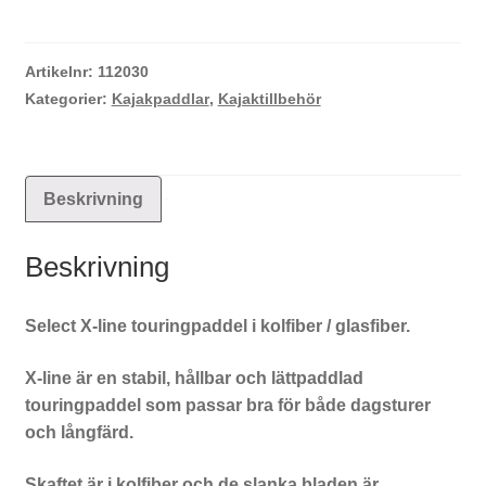
line
touringpaddel
i
Artikelnr:
112030
kolfiber
Kategorier:
Kajakpaddlar
,
Kajaktillbehör
/
glasfiber
mängd
Beskrivning
Beskrivning
Select X-line touringpaddel i kolfiber / glasfiber.
X-line är en stabil, hållbar och lättpaddlad
touringpaddel som passar bra för både dagsturer
och långfärd.
Skaftet är i kolfiber och de slanka bladen är