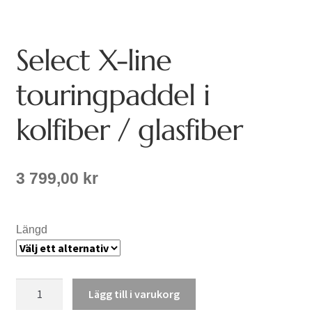
Select X-line
touringpaddel i
kolfiber / glasfiber
3 799,00
kr
Längd
Select
Lägg till i varukorg
X-