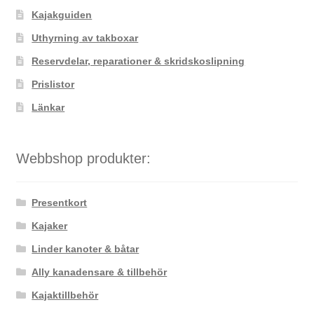
väljas
Kajakguiden
på
Uthyrning av takboxar
produktsidan
Reservdelar, reparationer & skridskoslipning
Prislistor
Länkar
Webbshop produkter:
Presentkort
Kajaker
Linder kanoter & båtar
Ally kanadensare & tillbehör
Kajaktillbehör