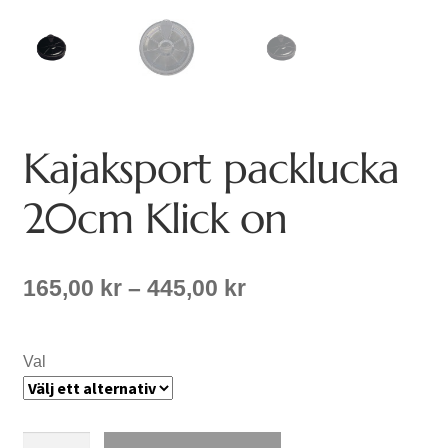
Kajaksport packlucka
20cm Klick on
Prisintervall:
165,00
kr
–
445,00
kr
165,00 kr
till
445,00 kr
Val
Kajaksport