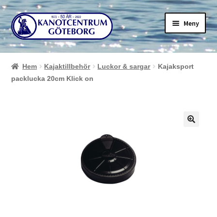
Hoppa
Hoppa
Meny
till
till
navigering
innehåll
Hem
Kajaktillbehör
Luckor & sargar
Kajaksport
packlucka 20cm Klick on