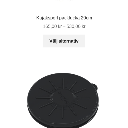
Kajaksport packlucka 20cm
Prisintervall:
165,00
kr
–
530,00
kr
165,00 kr
Den
till
Välj alternativ
här
530,00 kr
produkten
har
flera
varianter.
De
olika
alternativen
kan
väljas
på
produktsidan