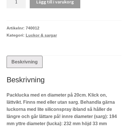
Lägg till i varukorg
packlucka
20cm
Klick
on
Artikelnr:
740012
mängd
Kategori:
Luckor & sargar
Beskrivning
Beskrivning
Packlucka med en diameter på 20cm. Klick on,
lättvikt. Finns med eller utan sarg. Behandla gärna
luckorna med lite siliconspray ibland så håller de
längre och går lättare på! innre diameter (sarg): 194
mm yttre diameter (lucka): 232 mm höjd 33 mm