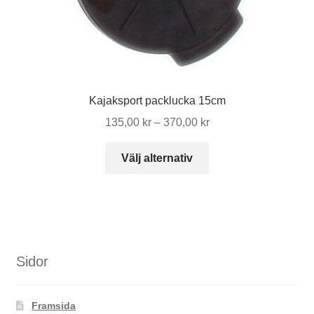
Kajaksport packlucka 15cm
Prisintervall:
135,00
kr
–
370,00
kr
135,00 kr
Den
till
Välj alternativ
här
370,00 kr
produkten
har
flera
varianter.
De
Sidor
olika
alternativen
Framsida
kan