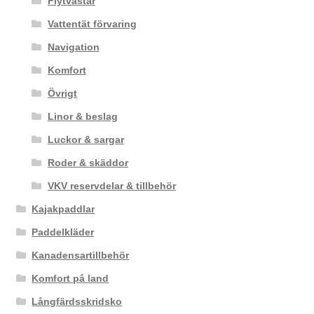
Flytvästar
Vattentät förvaring
Navigation
Komfort
Övrigt
Linor & beslag
Luckor & sargar
Roder & skäddor
VKV reservdelar & tillbehör
Kajakpaddlar
Paddelkläder
Kanadensartillbehör
Komfort på land
Långfärdsskridsko