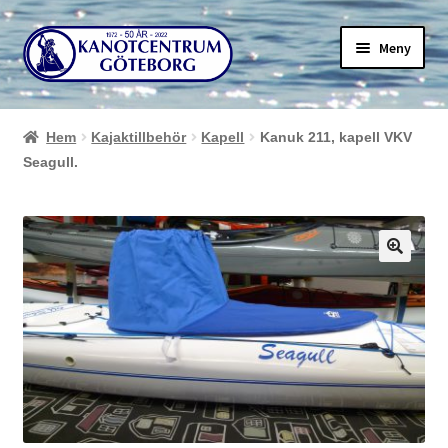
Hoppa
Hoppa
Meny
till
till
navigering
innehåll
Hem
Kajaktillbehör
Kapell
Kanuk 211, kapell VKV
Seagull.