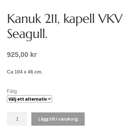
Kanuk 211, kapell VKV
Seagull.
925,00
kr
Ca 104 x 46 cm.
Färg
Kanuk
Lägg till i varukorg
211,
kapell