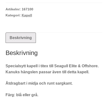
VKV
Seagull.
Artikelnr:
167100
mängd
Kategori:
Kapell
Beskrivning
Beskrivning
Specialsytt kapell i titex till Seagull Elite & Offshore.
Kanuks hängslen passar även till detta kapell.
Åtdragbart i midja och runt sargkant.
Färg: blå eller grå.