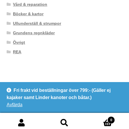
Vård & reparation
Böcker & kartor
Ullunderställ & strumpor
Grundens regnkläder
Övrigt
REA
Fri frakt vid beställningar över 799:- (Gäller ej
© Kanotcentrum Göteborg AB
kajaker samt Linder kanoter och båtar.)
Integritetspolicy
Avfärda
0
Sök
Sök