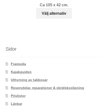
Ca 105 x 42 cm.
Den
Välj alternativ
här
produkten
har
flera
varianter.
De
Sidor
olika
alternativen
Framsida
kan
väljas
Kajakguiden
på
Uthyrning av takboxar
produktsidan
Reservdelar, reparationer & skridskoslipning
Prislistor
Länkar