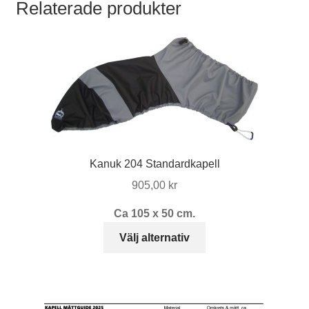
Relaterade produkter
Kanuk 204 Standardkapell
905,00
kr
Ca 105 x 50 cm.
Den
Välj alternativ
här
produkten
har
flera