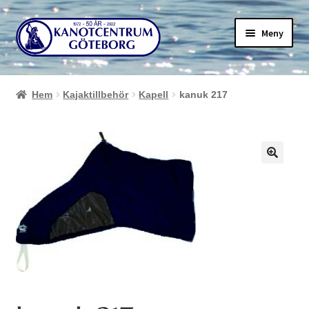
Hoppa
Hoppa
Meny
till
till
navigering
innehåll
Hem
Kajaktillbehör
Kapell
kanuk 217