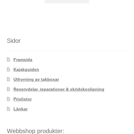
här
produkten
har
flera
varianter.
De
Sidor
olika
alternativen
Framsida
kan
väljas
Kajakguiden
på
Uthyrning av takboxar
produktsidan
Reservdelar, reparationer & skridskoslipning
Prislistor
Länkar
Webbshop produkter: