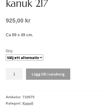
kanuk 217
925,00
kr
Ca 89 x 49 cm.
färg
kanuk
Lägg till i varukorg
217
mängd
Artikelnr:
710075
Kategori:
Kapell