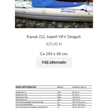
Kanuk 211, kapell VKV Seagull.
925,00
kr
Ca 104 x 46 cm.
Den
Välj alternativ
här
produkten
har
flera
varianter.
De
olika
alternativen