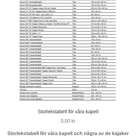
kan
väljas
på
produktsidan
Storlekstabell för våra kapell
0,00
kr
Storlekstabell för våra kapell och några av de kajaker