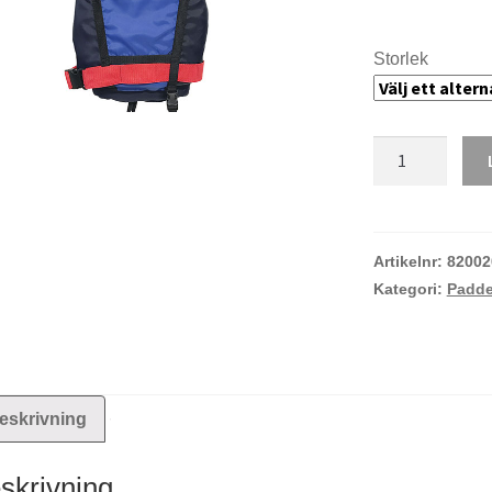
Storlek
Linder
paddelväst
mängd
Artikelnr:
82002
Kategori:
Padde
eskrivning
skrivning