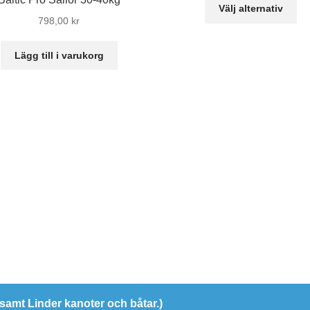
De
till
Välj alternativ
hä
798,00
kr
41
pr
ha
Lägg till i varukorg
fle
var
De
oli
al
ka
vä
på
pr
r samt Linder kanoter och båtar.)