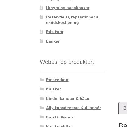
Uthyrning av takboxar
Reservdelar, reparationer &
skridskoslipning
Prislistor
Länkar
Webbshop produkter:
Presentkort
Kajaker
Linder kanoter & båtar
Ally kanadensare & tillbehör
B
Kajaktillbehör
Be
Kajakpaddlar