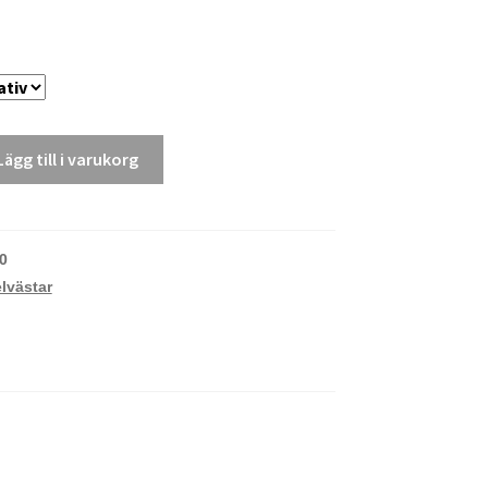
Lägg till i varukorg
0
lvästar