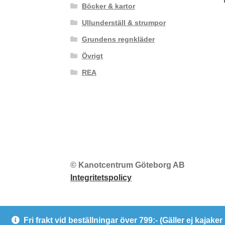
Böcker & kartor
Ullunderställ & strumpor
Grundens regnkläder
Övrigt
REA
© Kanotcentrum Göteborg AB
Integritetspolicy
Fri frakt vid beställningar över 799:- (Gäller ej kajake