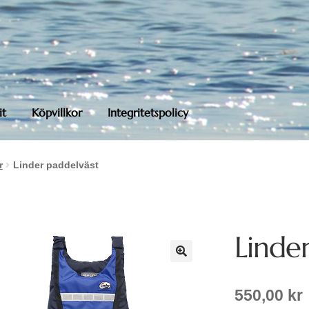
it
Köpvillkor
Integritetspolicy
r
Linder paddelväst
Linde
550,00
kr