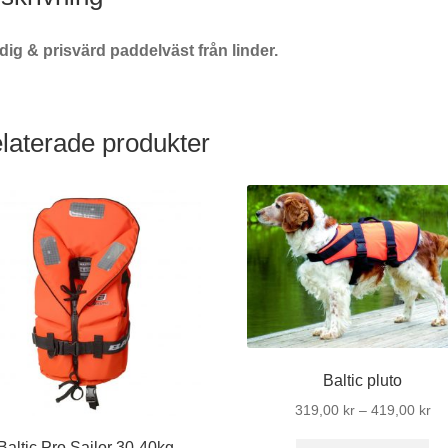
ig & prisvärd paddelväst från linder.
laterade produkter
Baltic pluto
Pri
319,00
kr
–
419,00
kr
31
Baltic Pro Sailor 30-40kg