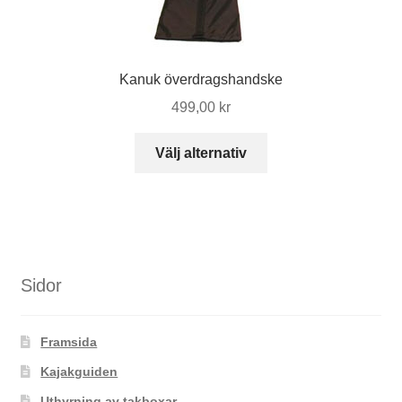
kan
väljas
på
produktsidan
Kanuk överdragshandske
499,00
kr
Den
Välj alternativ
här
produkten
har
flera
varianter.
De
Sidor
olika
alternativen
Framsida
kan
väljas
Kajakguiden
på
Uthyrning av takboxar