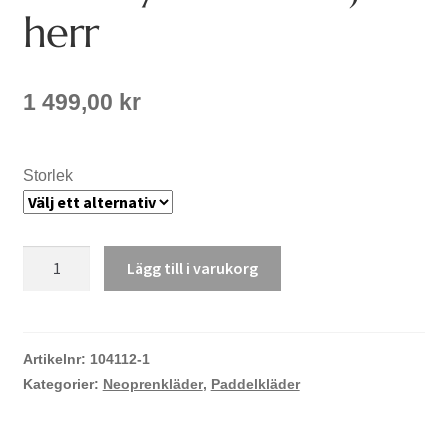
herr
1 499,00
kr
Storlek
NRS
Lägg till i varukorg
Hydroskin
tröja
herr
mängd
Artikelnr:
104112-1
Kategorier:
Neoprenkläder
,
Paddelkläder