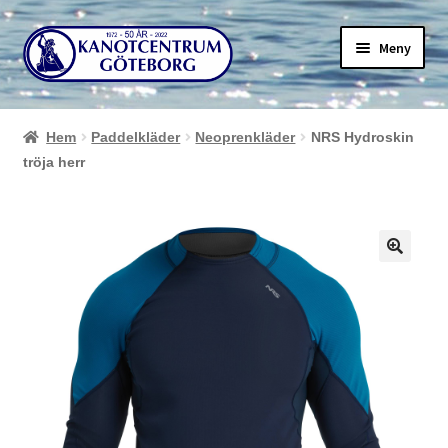
Hoppa
Hoppa
Meny
till
till
navigering
innehåll
Hem
Paddelkläder
Neoprenkläder
NRS Hydroskin
tröja herr