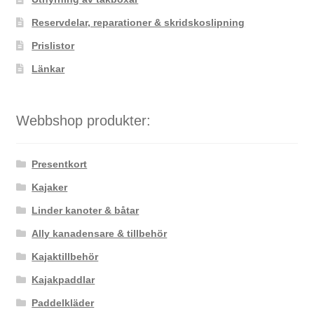
produktsidan
Reservdelar, reparationer & skridskoslipning
Prislistor
Länkar
Webbshop produkter:
Presentkort
Kajaker
Linder kanoter & båtar
Ally kanadensare & tillbehör
Kajaktillbehör
Kajakpaddlar
Paddelkläder