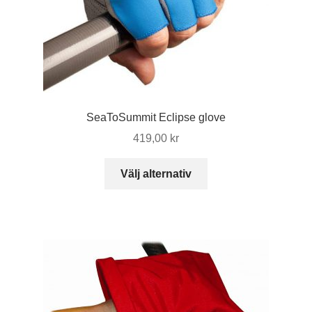
SeaToSummit Eclipse glove
419,00
kr
Den
Välj alternativ
här
produkten
har
flera
varianter.
De
olika
alternativen