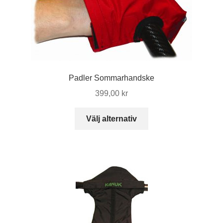
kan
väljas
på
produktsidan
Padler Sommarhandske
399,00
kr
Den
Välj alternativ
här
produkten
har
flera
varianter.
De
olika
alternativen