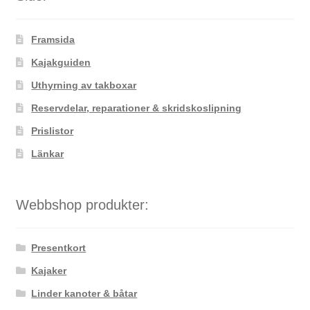
olika
alternativen
Framsida
kan
väljas
Kajakguiden
på
Uthyrning av takboxar
produktsidan
Reservdelar, reparationer & skridskoslipning
Prislistor
Länkar
Webbshop produkter:
Presentkort
Kajaker
Linder kanoter & båtar