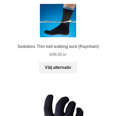
Sealskinz Thin mid walking sock (Raynham)
699,00
kr
Den
Välj alternativ
här
produkten
har
flera
varianter.
De
olika