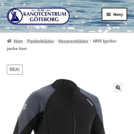
Hoppa
Hoppa
Meny
till
till
navigering
innehåll
Hem
Paddelkläder
Neoprenkläder
NRS Ignitor
jacka herr
REA!