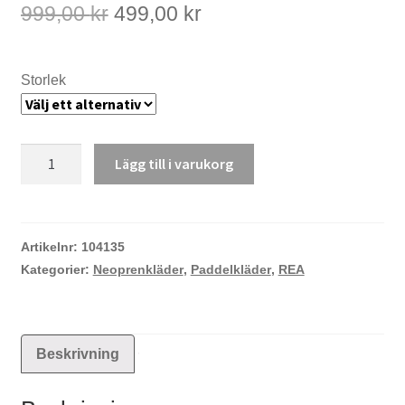
Det
Det
999,00
kr
499,00
kr
ursprungliga
nuvarande
priset
priset
var:
är:
Storlek
999,00 kr.
499,00 kr.
NRS
Lägg till i varukorg
Ignitor
jacka
herr
mängd
Artikelnr:
104135
Kategorier:
Neoprenkläder
,
Paddelkläder
,
REA
Beskrivning