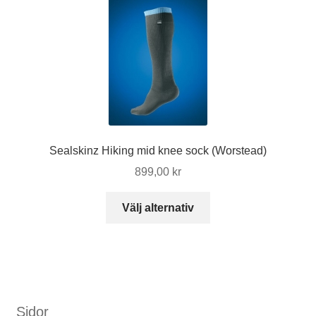
varianter.
De
olika
alternativen
kan
väljas
på
produktsidan
Sealskinz Hiking mid knee sock (Worstead)
899,00
kr
Den
Välj alternativ
här
produkten
har
flera
varianter.
De
Sidor