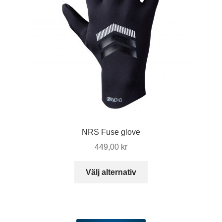
alternativen
kan
väljas
på
produktsidan
NRS Fuse glove
449,00
kr
Den
Välj alternativ
här
produkten
har
flera