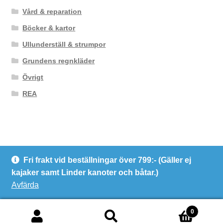
Vård & reparation
Böcker & kartor
Ullunderställ & strumpor
Grundens regnkläder
Övrigt
REA
Fri frakt vid beställningar över 799:- (Gäller ej
© Kanotcentrum Göteborg AB
kajaker samt Linder kanoter och båtar.)
Integritetspolicy
Avfärda
0
Sök