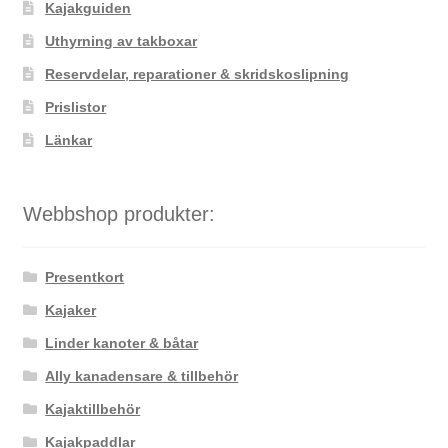
väljas
Kajakguiden
på
Uthyrning av takboxar
produktsidan
Reservdelar, reparationer & skridskoslipning
Prislistor
Länkar
Webbshop produkter:
Presentkort
Kajaker
Linder kanoter & båtar
Ally kanadensare & tillbehör
Kajaktillbehör
Kajakpaddlar