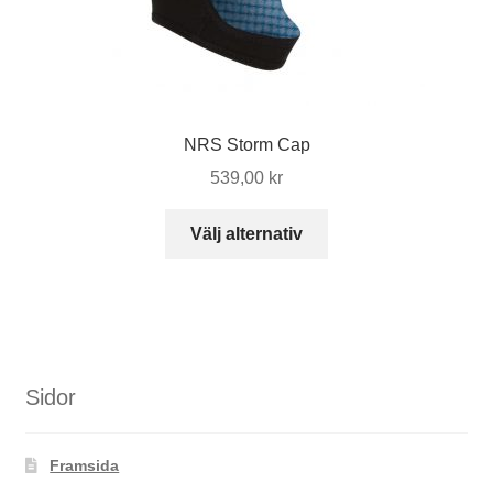
NRS Storm Cap
539,00
kr
Den
Välj alternativ
här
produkten
har
flera
varianter.
De
Sidor
olika
alternativen
Framsida
kan