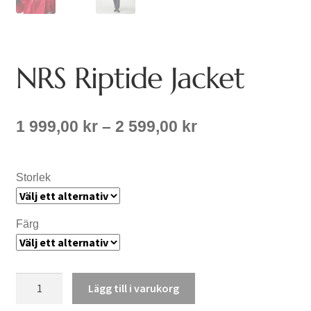
NRS Riptide Jacket
Prisintervall:
1 999,00
kr
–
2 599,00
kr
1
999,00 kr
till
Storlek
2
599,00 kr
Färg
NRS
Lägg till i varukorg
Riptide