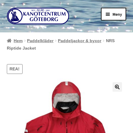
Hoppa
Hoppa
Meny
till
till
navigering
innehåll
Hem
Paddelkläder
Paddeljackor & byxor
NRS
Riptide Jacket
REA!
🔍