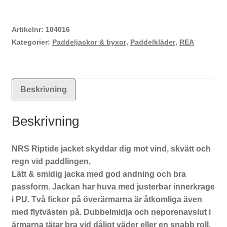
Jacket
mängd
Artikelnr:
104016
Kategorier:
Paddeljackor & byxor
,
Paddelkläder
,
REA
Beskrivning
Beskrivning
NRS Riptide jacket skyddar dig mot vind, skvätt och
regn vid paddlingen.
Lätt & smidig jacka med god andning och bra
passform. Jackan har huva med justerbar innerkrage
i PU. Två fickor på överärmarna är åtkomliga även
med flytvästen på. Dubbelmidja och neporenavslut i
ärmarna tätar bra vid dåligt väder eller en snabb roll.