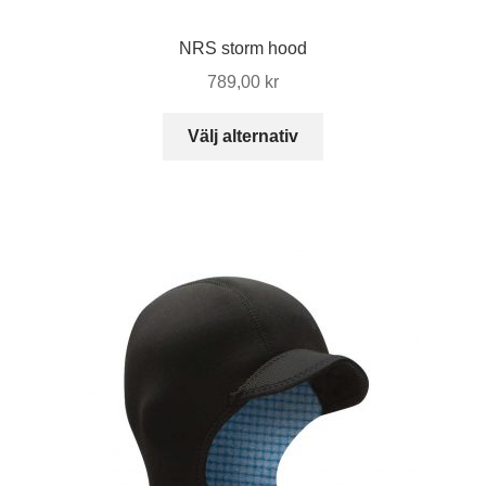
NRS storm hood
789,00
kr
Den
Välj alternativ
här
produkten
har
flera
varianter.
De
olika
alternativen
kan
väljas
på
produktsidan