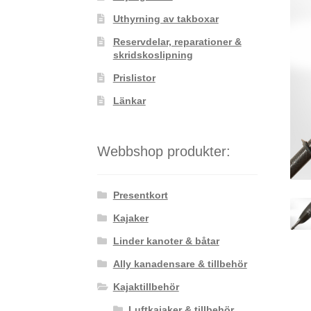
Uthyrning av takboxar
Reservdelar, reparationer &
skridskoslipning
Prislistor
Länkar
Webbshop produkter:
Presentkort
Kajaker
Linder kanoter & båtar
Ally kanadensare & tillbehör
Kajaktillbehör
Luftkajaker & tillbehör