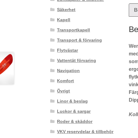
Säkerhet
B
Kapell
Be
Transportkapell
Transport & förvaring
Wer
Flytvästar
med
Vattentät förvaring
som 
erg
Navigation
flyt
Komfort
vink
Övrigt
Färg
Dip
Linor & beslag
Luckor & sargar
Koll
Roder & skäddor
VKV reservdelar & tillbehör