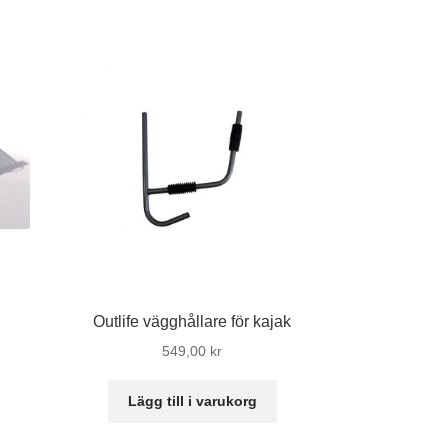
isintervall:
50,00 kr
Outlife vägghållare för kajak
n
l
549,00
kr
r
odukten
60,00 kr
Lägg till i varukorg
r
ra