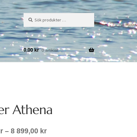
Sök
Sök
efter:
0,00
kr
0 artiklar
r Athena
Prisintervall:
r
–
8 899,00
kr