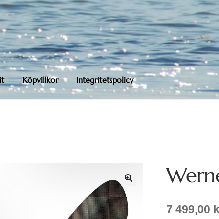
it
Köpvillkor
Integritetspolicy
Werne
7 499,00
k