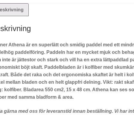
eskrivning
skrivning
ner Athena är en superlätt och smidig paddel med ett mindre
elhög paddelföring. Paddeln har en mycket mjuk och behagl
inte är jättestor och stark och vill ha en extra lättpaddlad
onomiskt böjt skaft. Paddelbladen är i kolfiber med skumkär
kraft. Både det raka och det ergonomiska skaftet är helt i ko
el mellan bladen och en helt glappfri delning. Vikt: rakt ska
: kolfiber. Bladarea 550 cm2, 15 x 48 cm. Athena kan ses som
per med samma bladform & area.
a gärna med oss för leveranstid innan beställning. Vi har int