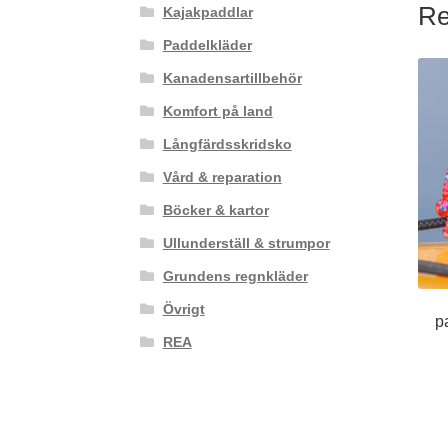
Re
Kajakpaddlar
Paddelkläder
Kanadensartillbehör
Komfort på land
Långfärdsskridsko
Vård & reparation
Böcker & kartor
Ullunderställ & strumpor
Grundens regnkläder
Övrigt
p
REA