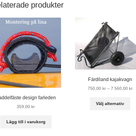
laterade produkter
Färdiland kajakvagn
Pr
750,00
kr
–
7 560,00
kr
7
addelfäste design farleden
De
til
Välj alternativ
359,00
kr
hä
7
pr
5
Lägg till i varukorg
ha
fle