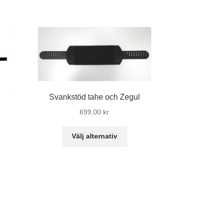
Svankstöd tahe och Zegul
699,00
kr
Den
Välj alternativ
här
n
produkten
r
har
odukten
flera
r
varianter.
ra
De
ianter.
olika