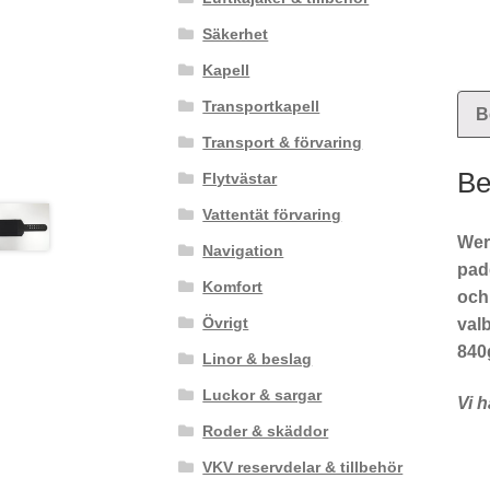
Säkerhet
Kapell
Transportkapell
B
Transport & förvaring
Be
Flytvästar
Vattentät förvaring
Wer
Navigation
padd
Komfort
och 
Övrigt
valb
840g
Linor & beslag
Luckor & sargar
Vi h
Roder & skäddor
VKV reservdelar & tillbehör