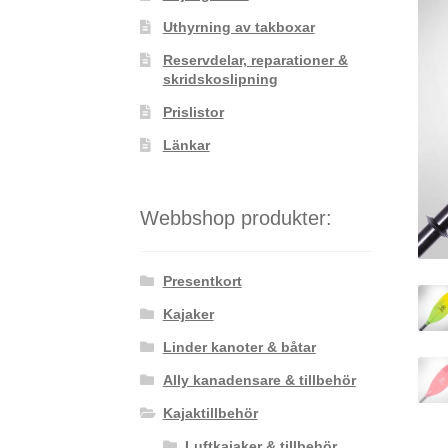
Uthyrning av takboxar
Reservdelar, reparationer &
skridskoslipning
Prislistor
Länkar
Webbshop produkter:
Presentkort
Kajaker
Linder kanoter & båtar
Ally kanadensare & tillbehör
Kajaktillbehör
Luftkajaker & tillbehör