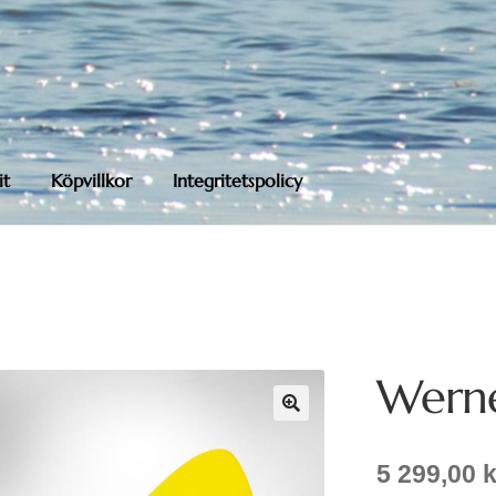
it
Köpvillkor
Integritetspolicy
Werne
5 299,00
k