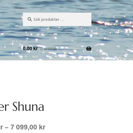
Sök
Sök
efter:
0,00
kr
0 artiklar
r Shuna
Prisintervall:
r
–
7 099,00
kr