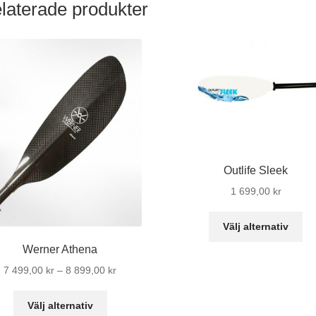
laterade produkter
Outlife Sleek
1 699,00
kr
De
Välj alternativ
hä
Werner Athena
pr
Prisintervall:
7 499,00
kr
–
8 899,00
kr
ha
7
fle
Den
499,00 kr
Välj alternativ
var