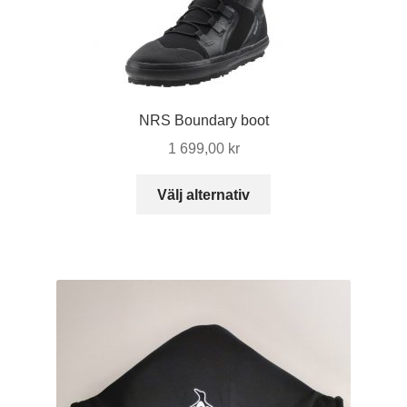
NRS Boundary boot
1 699,00
kr
Den
Välj alternativ
här
produkten
har
flera
varianter.
De
olika
alternativen
kan