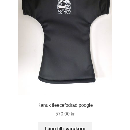
väljas
på
produktsidan
Kanuk fleecefodrad poogie
570,00
kr
Lägg till i varukorg