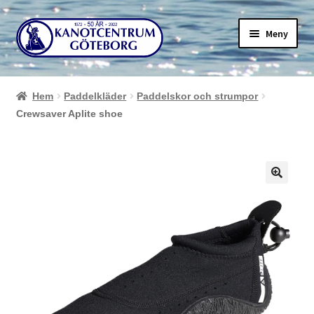
Hoppa
Hoppa
Meny
till
till
navigering
innehåll
Hem
Paddelkläder
Paddelskor och strumpor
Crewsaver Aplite shoe