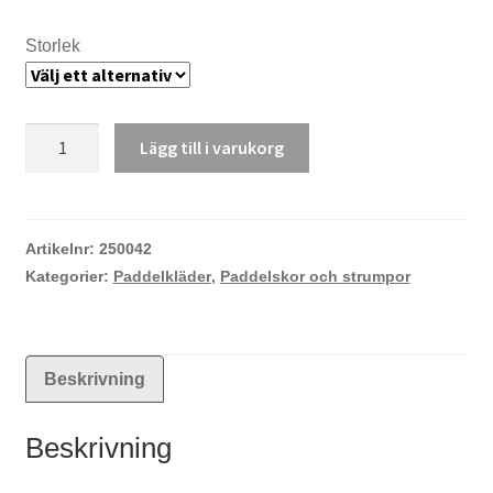
Storlek
Crewsaver
Lägg till i varukorg
Aplite
shoe
mängd
Artikelnr:
250042
Kategorier:
Paddelkläder
,
Paddelskor och strumpor
Beskrivning
Beskrivning