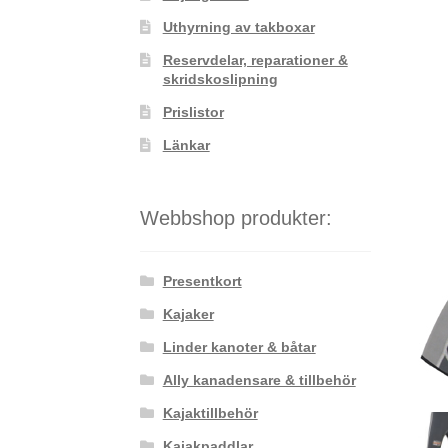
Uthyrning av takboxar
Reservdelar, reparationer &
skridskoslipning
Prislistor
Länkar
Webbshop produkter:
Presentkort
Kajaker
Linder kanoter & båtar
Ally kanadensare & tillbehör
Kajaktillbehör
Kajakpaddlar