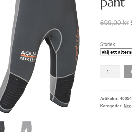
pant
699,00
kr
Storlek
Artistic
Aquaskin
3/4
pant
mängd
Artikelnr:
40054
Kategorier:
Neo