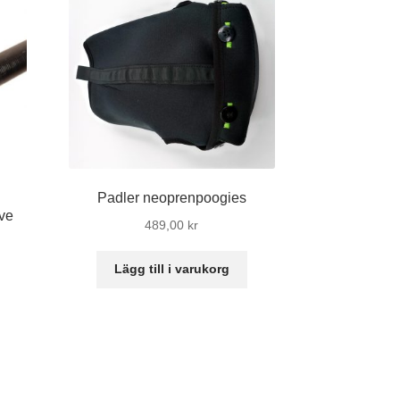
Padler neoprenpoogies
ve
489,00
kr
Lägg till i varukorg
n
r
odukten
r
ra
ianter.