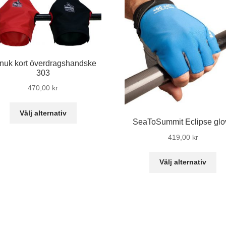
nuk kort överdragshandske
303
470,00
kr
Den
Välj alternativ
här
SeaToSummit Eclipse glo
produkten
419,00
kr
har
De
flera
Välj alternativ
hä
varianter.
pr
De
ha
olika
fle
alternativen
var
kan