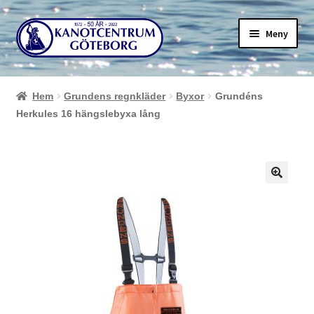
Hoppa
Hoppa
Meny
till
till
navigering
innehåll
Hem
Grundens regnkläder
Byxor
Grundéns
Herkules 16 hängslebyxa lång