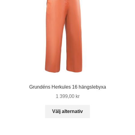
Grundéns Herkules 16 hängslebyxa
1 399,00
kr
Den
Välj alternativ
här
produkten
har