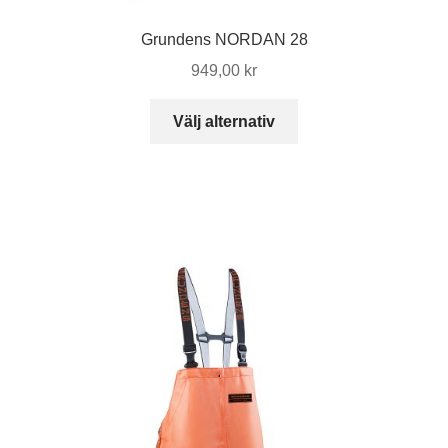
Grundens NORDAN 28
949,00
kr
Den
Välj alternativ
här
produkten
har
flera
varianter.
De
olika
alternativen
kan
väljas
på
produktsidan