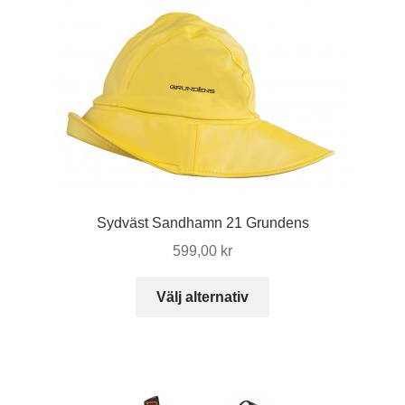
Sydväst Sandhamn 21 Grundens
599,00
kr
Den
Välj alternativ
här
produkten
har
flera
varianter.