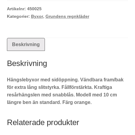
hängslebyxa
lång
Artikelnr:
450025
mängd
Kategorier:
Byxor
,
Grundens regnkläder
Beskrivning
Beskrivning
Hängslebyxor med sidöppning. Vändbara fram/bak
för extra lång slitstyrka. Fållförstärkta. Kraftiga
resårhängslen med snabblås. Modell med 10 cm
längre ben än standard. Färg orange.
Relaterade produkter