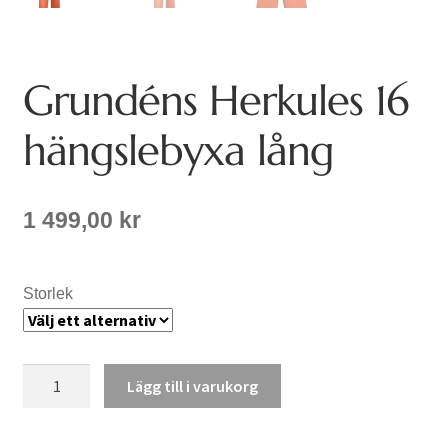
Grundéns Herkules 16
hängslebyxa lång
1 499,00
kr
Storlek
Grundéns
Lägg till i varukorg
Herkules
16