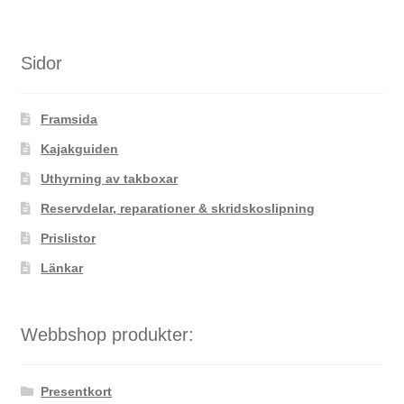
flera
varianter.
De
Sidor
olika
alternativen
Framsida
kan
väljas
Kajakguiden
på
Uthyrning av takboxar
produktsidan
Reservdelar, reparationer & skridskoslipning
Prislistor
Länkar
Webbshop produkter:
Presentkort