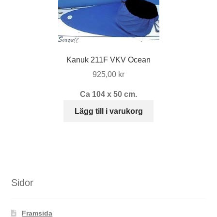
varianter.
De
olika
alternativen
kan
Kanuk 211F VKV Ocean
väljas
925,00
kr
på
produktsidan
Ca 104 x 50 cm.
Lägg till i varukorg
Sidor
Framsida