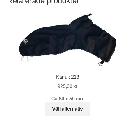
Relaterade produkter
Kanuk 218
925,00
kr
Ca 84 x 50 cm.
Den
Välj alternativ
här
produkten
har