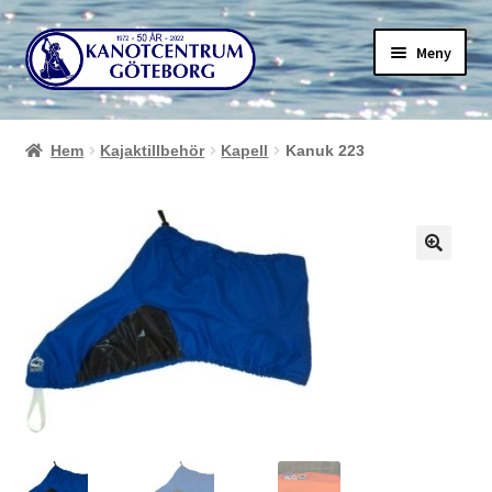
Hoppa
Hoppa
Meny
till
till
navigering
innehåll
Hem
Kajaktillbehör
Kapell
Kanuk 223