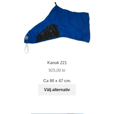
flera
varianter.
De
olika
alternativen
kan
väljas
på
produktsidan
Kanuk 221
925,00
kr
Ca 90 x 47 cm.
Den
Välj alternativ
här
produkten
har
flera