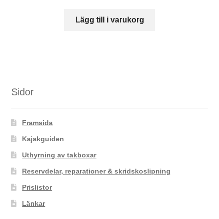
på
Lägg till i varukorg
produktsidan
Sidor
Framsida
Kajakguiden
Uthyrning av takboxar
Reservdelar, reparationer & skridskoslipning
Prislistor
Länkar