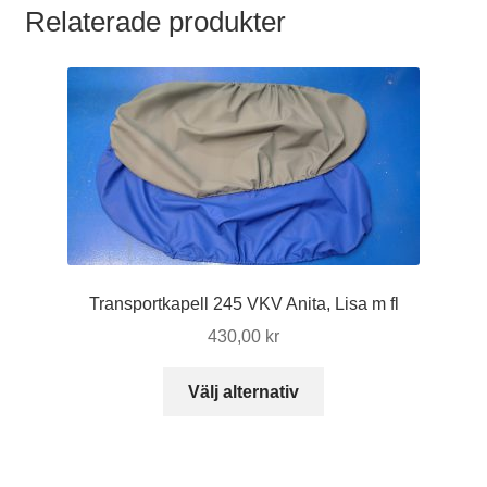
Relaterade produkter
Transportkapell 245 VKV Anita, Lisa m fl
430,00
kr
Den
Välj alternativ
här
produkten
har