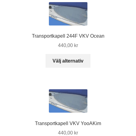
flera
varianter.
De
olika
alternativen
Transportkapell 244F VKV Ocean
kan
440,00
kr
väljas
på
Den
Välj alternativ
produktsidan
här
produkten
har
flera
varianter.
De
olika
alternativen
Transportkapell VKV YooAKim
kan
440,00
kr
väljas