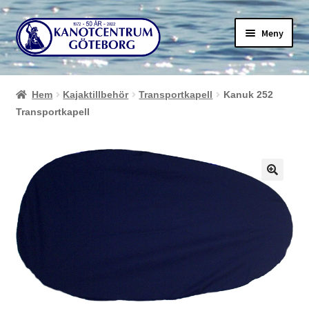
Hoppa
Hoppa
Meny
till
till
navigering
innehåll
Hem
Kajaktillbehör
Transportkapell
Kanuk 252
Transportkapell