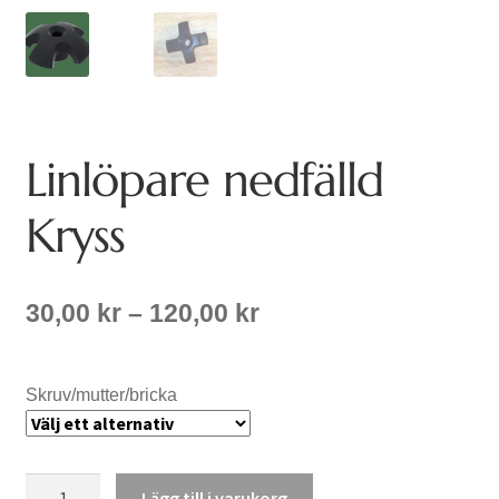
Linlöpare nedfälld
Kryss
Prisintervall:
30,00
kr
–
120,00
kr
30,00 kr
till
120,00 kr
Skruv/mutter/bricka
Linlöpare
Lägg till i varukorg