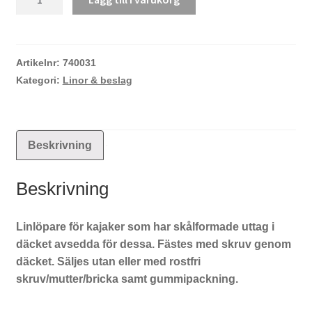
nedfälld
Kryss
mängd
Artikelnr:
740031
Kategori:
Linor & beslag
Beskrivning
Beskrivning
Linlöpare för kajaker som har skålformade uttag i
däcket avsedda för dessa. Fästes med skruv genom
däcket. Säljes utan eller med rostfri
skruv/mutter/bricka samt gummipackning.