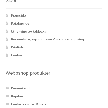
Sidor
olika
alternativen
Framsida
kan
väljas
Kajakguiden
på
Uthyrning av takboxar
produktsidan
Reservdelar, reparationer & skridskoslipning
Prislistor
Länkar
Webbshop produkter:
Presentkort
Kajaker
Linder kanoter & båtar