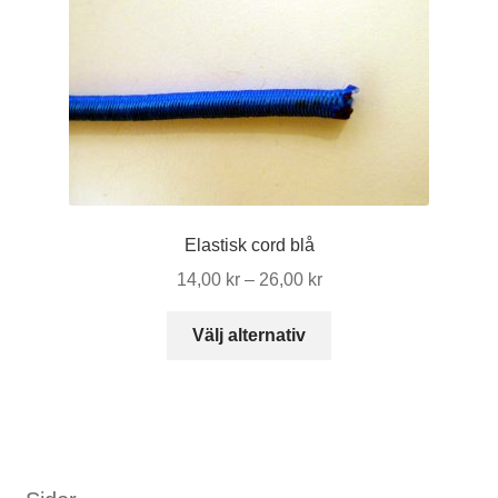
Elastisk cord blå
Prisintervall:
14,00
kr
–
26,00
kr
14,00 kr
Den
till
Välj alternativ
här
26,00 kr
produkten
har
flera
varianter.
De