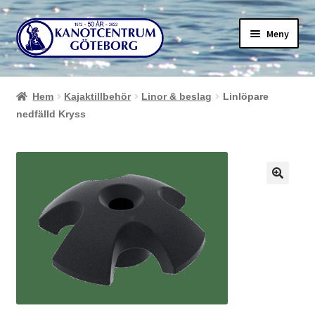
Hoppa
Hoppa
Meny
till
till
navigering
innehåll
Hem
Kajaktillbehör
Linor & beslag
Linlöpare
nedfälld Kryss