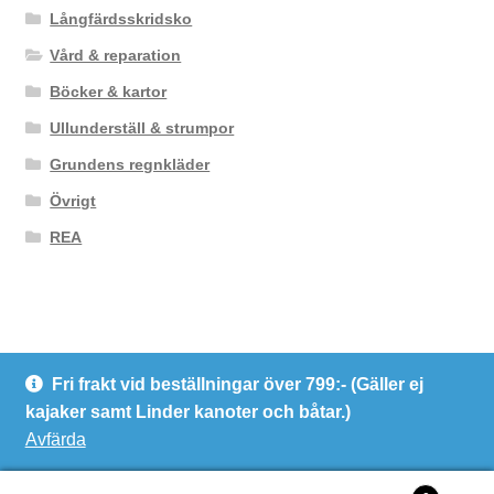
Långfärdsskridsko
Vård & reparation
Böcker & kartor
Ullunderställ & strumpor
Grundens regnkläder
Övrigt
REA
Fri frakt vid beställningar över 799:- (Gäller ej
© Kanotcentrum Göteborg AB
kajaker samt Linder kanoter och båtar.)
Integritetspolicy
Avfärda