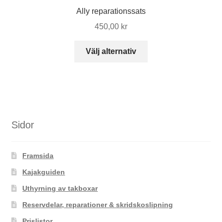
kan
Ally reparationssats
väljas
450,00
kr
på
produktsidan
Den
Välj alternativ
här
produkten
har
flera
varianter.
De
Sidor
olika
alternativen
Framsida
kan
väljas
Kajakguiden
på
Uthyrning av takboxar
produktsidan
Reservdelar, reparationer & skridskoslipning
Prislistor