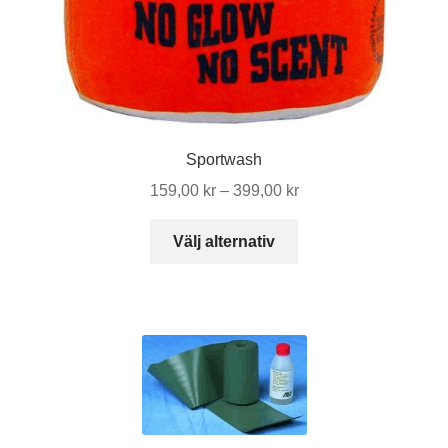
Sportwash
Prisintervall:
159,00
kr
–
399,00
kr
159,00 kr
Den
till
Välj alternativ
här
399,00 kr
produkten
har
flera
varianter.
De
olika
alternativen