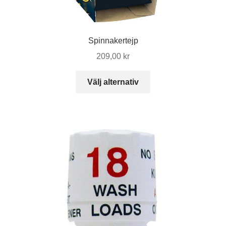
Spinnakertejp
209,00
kr
Den
Välj alternativ
här
produkten
har
flera
varianter.
De
olika
alternativen
kan
väljas
på