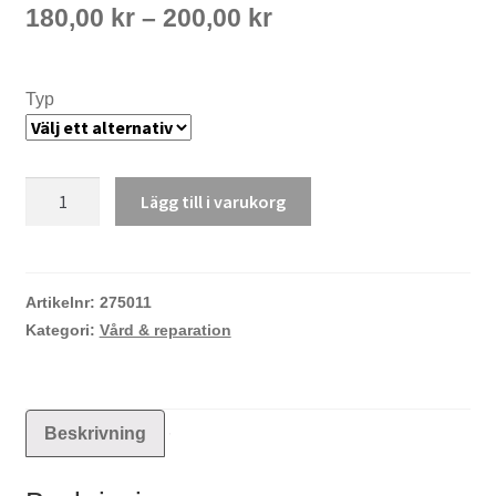
Prisintervall:
180,00
kr
–
200,00
kr
180,00 kr
till
200,00 kr
Typ
Nikwax
Lägg till i varukorg
Tx.Direct
impregnering
mängd
Artikelnr:
275011
Kategori:
Vård & reparation
Beskrivning