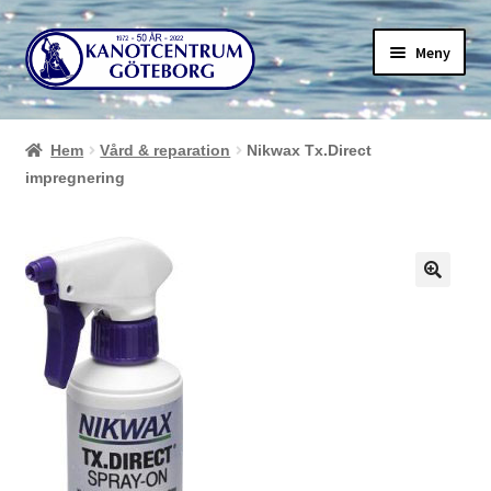
Hoppa
Hoppa
Meny
till
till
navigering
innehåll
Hem
Vård & reparation
Nikwax Tx.Direct
impregnering