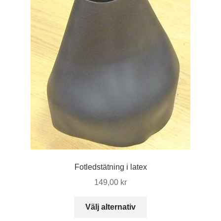
Fotledstätning i latex
149,00
kr
Den
Välj alternativ
här