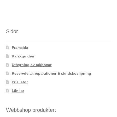
produkten
har
flera
varianter.
De
Sidor
olika
alternativen
Framsida
kan
väljas
Kajakguiden
på
Uthyrning av takboxar
produktsidan
Reservdelar, reparationer & skridskoslipning
Prislistor
Länkar
Webbshop produkter: