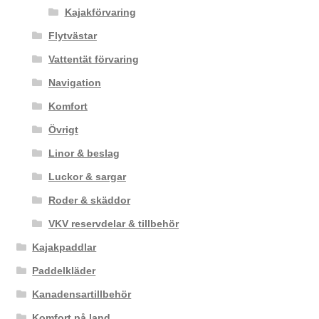
Kajakförvaring
Flytvästar
Vattentät förvaring
Navigation
Komfort
Övrigt
Linor & beslag
Luckor & sargar
Roder & skäddor
VKV reservdelar & tillbehör
Kajakpaddlar
Paddelkläder
Kanadensartillbehör
Komfort på land