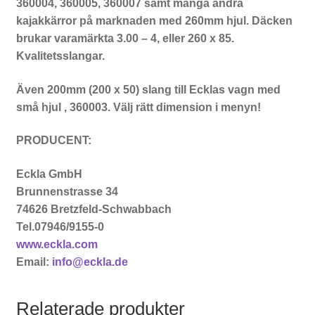
360004, 360005, 360007 samt många andra
kajakkärror på marknaden med 260mm hjul. Däcken
brukar varamärkta 3.00 – 4, eller 260 x 85.
Kvalitetsslangar.
Även 200mm (200 x 50) slang till Ecklas vagn med
små hjul , 360003. Välj rätt dimension i menyn!
PRODUCENT:
Eckla GmbH
Brunnenstrasse 34
74626 Bretzfeld-Schwabbach
Tel.07946/9155-0
www.eckla.com
Email:
info@eckla.de
Relaterade produkter