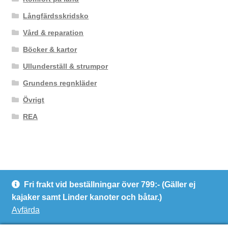
Långfärdsskridsko
Vård & reparation
Böcker & kartor
Ullunderställ & strumpor
Grundens regnkläder
Övrigt
REA
Fri frakt vid beställningar över 799:- (Gäller ej
© Kanotcentrum Göteborg AB
kajaker samt Linder kanoter och båtar.)
Integritetspolicy
Avfärda