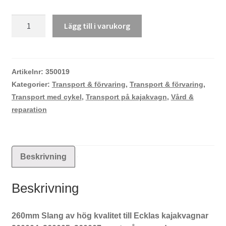
Slang
Lägg till i varukorg
för
200mm
&
260mm
Artikelnr:
350019
däck
Kategorier:
Transport & förvaring
,
Transport & förvaring
,
mängd
Transport med cykel
,
Transport på kajakvagn
,
Vård &
reparation
Beskrivning
Beskrivning
260mm Slang av hög kvalitet till Ecklas kajakvagnar